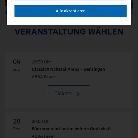
Alle akzeptieren
VERANSTALTUNG WÄHLEN
04
19:30 Uhr
Sep
ClassicX Nahetal Arena - Gensingen
ABBA Fever
Tickets
28
20:00 Uhr
Dec
Winzerverein Lantershofen - Grafschaft
ABBA Fever