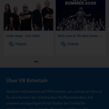
Uriah Heep - Live 2026
Nick Cave & The Bad Seeds - Tour 2026
Tickets
Tickets
Über VR Entertain
Herzlich willkommen auf VR Entertain, ein exklusiver Service
für alle Kunden der Volksbanken Raiffeisenbanken. Auf
unserem einzigartigen Portal finden Sie Tickets für