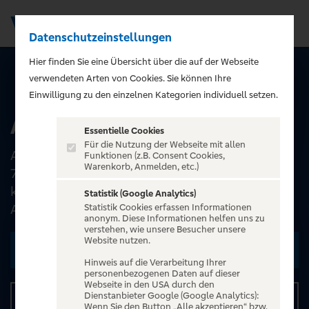
Datenschutzeinstellungen
Men
);">
Hier finden Sie eine Übersicht über die auf der Webseite
verwendeten Arten von Cookies. Sie können Ihre
ALLE EVENTS
Einwilligung zu den einzelnen Kategorien individuell setzen.
ABBA Fever
Essentielle Cookies
Für die Nutzung der Webseite mit allen
Abbafever- das Original aus Hamburg mit ihren
Funktionen (z.B. Consent Cookies,
Warenkorb, Anmelden, etc.)
7 Vollblutmusikern begeistern mit Abba wie
keine andere Band. Der Titel: beste
Statistik (Google Analytics)
Abbatributeband haben sie...
Statistik Cookies erfassen Informationen
anonym. Diese Informationen helfen uns zu
verstehen, wie unsere Besucher unsere
Website nutzen.
Zu den Terminen
Hinweis auf die Verarbeitung Ihrer
personenbezogenen Daten auf dieser
Webseite in den USA durch den
Dienstanbieter Google (Google Analytics):
Details
Wenn Sie den Button „Alle akzeptieren“ bzw.