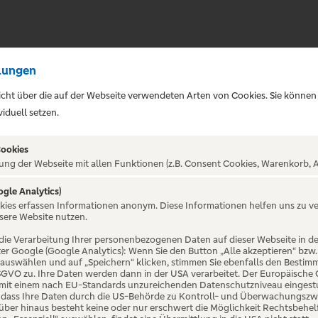
lungen
sicht über die auf der Webseite verwendeten Arten von Cookies. Sie können
iduell setzen.
Cookies
ung der Webseite mit allen Funktionen (z.B. Consent Cookies, Warenkorb, A
ogle Analytics)
ALTUNG NICHT GEFUNDE
okies erfassen Informationen anonym. Diese Informationen helfen uns zu v
sere Website nutzen.
die Verarbeitung Ihrer personenbezogenen Daten auf dieser Webseite in 
er Google (Google Analytics): Wenn Sie den Button „Alle akzeptieren“ bzw.
“ auswählen und auf „Speichern“ klicken, stimmen Sie ebenfalls den Bestim
 DSGVO zu. Ihre Daten werden dann in der USA verarbeitet. Der Europäische
 mit einem nach EU-Standards unzureichenden Datenschutzniveau eingestuf
, dass Ihre Daten durch die US-Behörde zu Kontroll- und Überwachungszw
ber hinaus besteht keine oder nur erschwert die Möglichkeit Rechtsbehelf 