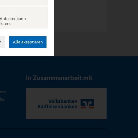
 Anbieter kann
ieters.
n
Alle akzeptieren
In Zusammenarbeit mit
rem
die