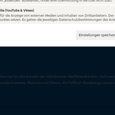
on „Essenziell“ auswählen, findet eine Übermittlung in die USA nicht statt.
lte (YouTube & Vimeo)
 für die Anzeige von externen Medien und Inhalten von Drittanbietern. Der
Cookies setzen. Es gelten die jeweiligen Datenschutzbestimmungen des Anb
Einstellungen speicher
r Service für alle Kunden der Volksbanken Raiffeisenbanken. Auf unse
aubende Konzerte, Musicals und Shows, die Fußball-Bundesliga sowie 