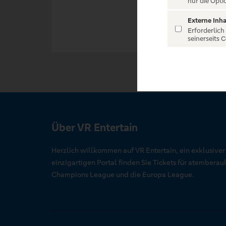
nur die Opti
Externe Inha
Erforderlich
seinerseits 
Über VR Entertain
Herzlich willkommen auf VR Entertain, ein exklusive
einzigartigen Portal finden Sie Tickets für atember
Champions League und die Europa League.