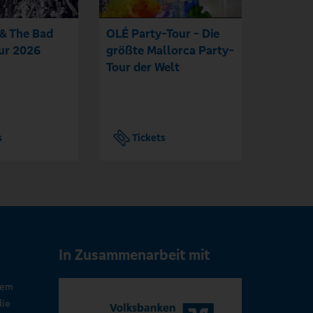
 & The Bad
OLÉ Party-Tour - Die
ZAH1DE
our 2026
größte Mallorca Party-
2026
Tour der Welt
s
Tickets
Tic
In Zusammenarbeit mit
rem
die