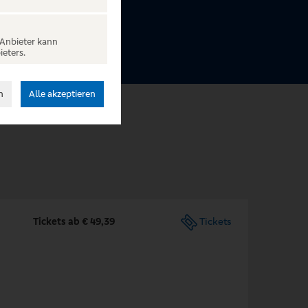
 Anbieter kann
ieters.
n
Alle akzeptieren
Tickets ab € 49,39
Tickets