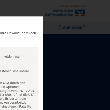
Anmelden
 Ihre Einwilligung zu den
nmelden, etc.)
erstehen, wie unsere
den USA durch den
 die Optionen
mungen von Art. 49 Abs.
 Gerichtshof hat die USA
t. Es besteht die
ecken verarbeitet
einzulegen. Falls Sie