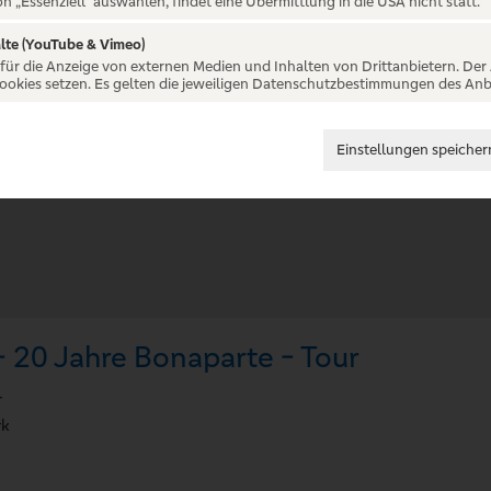
on „Essenziell“ auswählen, findet eine Übermittlung in die USA nicht statt.
lte (YouTube & Vimeo)
 für die Anzeige von externen Medien und Inhalten von Drittanbietern. Der
Cookies setzen. Es gelten die jeweiligen Datenschutzbestimmungen des Anb
Einstellungen speicher
 20 Jahre Bonaparte - Tour
r
rk