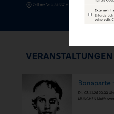
nur die Opti
Zellstraße 4, 81667 München
Externe Inha
Erforderlich
seinerseits 
VERANSTALTUNGEN
Bonaparte -
Di., 03.11.26 20:00 Uh
MÜNCHEN Muffatwe