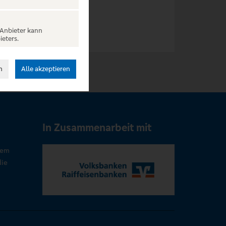
 Anbieter kann
ieters.
n
Alle akzeptieren
In Zusammenarbeit mit
rem
die