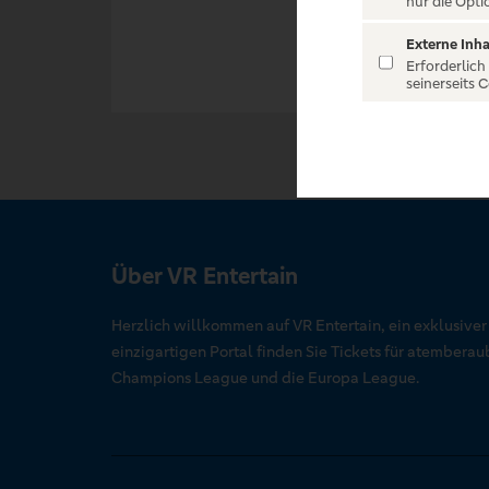
nur die Opti
Externe Inha
Erforderlich
seinerseits 
Über VR Entertain
Herzlich willkommen auf VR Entertain, ein exklusive
einzigartigen Portal finden Sie Tickets für atember
Champions League und die Europa League.