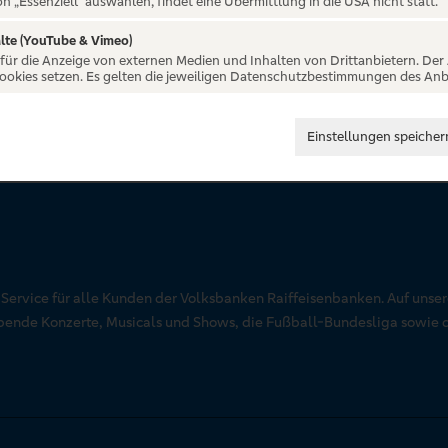
on „Essenziell“ auswählen, findet eine Übermittlung in die USA nicht statt.
lte (YouTube & Vimeo)
 für die Anzeige von externen Medien und Inhalten von Drittanbietern. Der
Cookies setzen. Es gelten die jeweiligen Datenschutzbestimmungen des Anb
Einstellungen speicher
r Service für alle Kunden der Volksbanken Raiffeisenbanken. Auf unse
aubende Konzerte, Musicals und Shows, die Fußball-Bundesliga sowie 