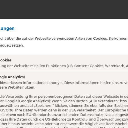
lungen
sicht über die auf der Webseite verwendeten Arten von Cookies. Sie können
iduell setzen.
Cookies
ung der Webseite mit allen Funktionen (z.B. Consent Cookies, Warenkorb, A
ogle Analytics)
ALTUNG NICHT GEFUNDE
okies erfassen Informationen anonym. Diese Informationen helfen uns zu v
sere Website nutzen.
die Verarbeitung Ihrer personenbezogenen Daten auf dieser Webseite in 
er Google (Google Analytics): Wenn Sie den Button „Alle akzeptieren“ bzw.
“ auswählen und auf „Speichern“ klicken, stimmen Sie ebenfalls den Bestim
 DSGVO zu. Ihre Daten werden dann in der USA verarbeitet. Der Europäische
 mit einem nach EU-Standards unzureichenden Datenschutzniveau eingestuf
, dass Ihre Daten durch die US-Behörde zu Kontroll- und Überwachungszw
ber hinaus besteht keine oder nur erschwert die Möglichkeit Rechtsbehelf 