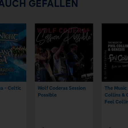
 AUCH GEFALLEN
a - Celtic
Wolf Coderas Session
The Music 
Possible
Collins & 
Feel Colli