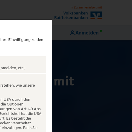
Anmelden
 Ihre Einwilligung zu den
nmelden, etc.)
tournee mit
erstehen, wie unsere
den USA durch den
 die Optionen
mungen von Art. 49 Abs.
 Gerichtshof hat die USA
t. Es besteht die
ecken verarbeitet
einzulegen. Falls Sie