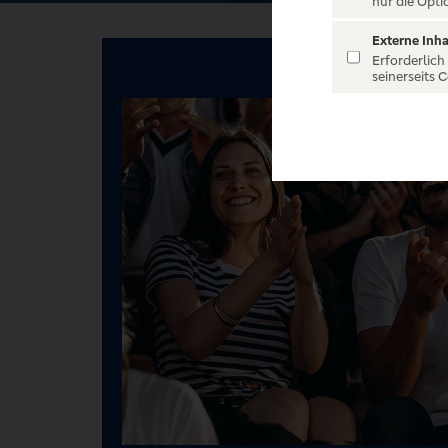
nur die Opti
Externe Inha
Erforderlich
seinerseits 