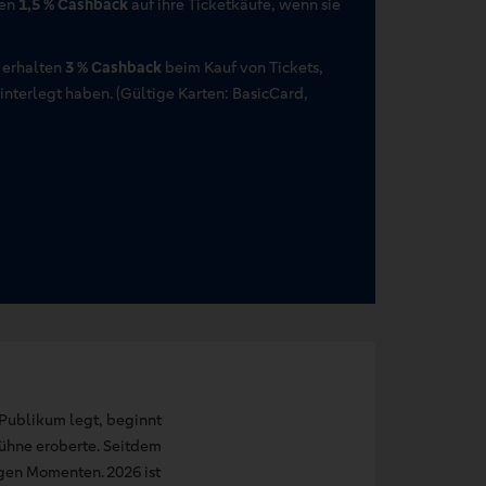
ten
1,5 % Cashback
auf ihre Ticketkäufe, wenn sie
 erhalten
3 % Cashback
beim Kauf von Tickets,
terlegt haben. (Gültige Karten: BasicCard,
s Publikum legt, beginnt
Bühne eroberte. Seitdem
igen Momenten. 2026 ist