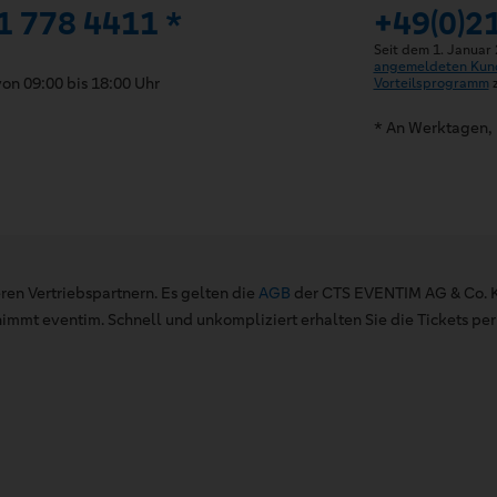
1 778 4411 *
+49(0)2
Seit dem 1. Januar
angemeldeten Kun
on 09:00 bis 18:00 Uhr
Vorteilsprogramm
z
* An Werktagen, 
ren Vertriebspartnern. Es gelten die
AGB
der CTS EVENTIM AG & Co. K
mt eventim. Schnell und unkompliziert erhalten Sie die Tickets per 