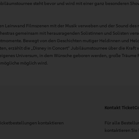
Jubiläumstournee steht bevor und wird mit einer ganz besonderen Sh
ßen Leinwand Filmszenen mit der Musik verweben und der Sound des
tras gemeinsam mit herausragenden Solistinnen und Solisten versch
tmomente. Bewegt von den Geschichten mutiger Heldinnen und Helde
ten, erzählt die „Disney in Concert“ Jubiläumstournee über die Kraft
in eigenes Universum, in dem Wünsche geboren werden, große Träum
nmögliche möglich wird.
Kontakt TicketC
 Ticketbestellungen kontaktieren
Für alle Bestell
kontaktieren Sie 