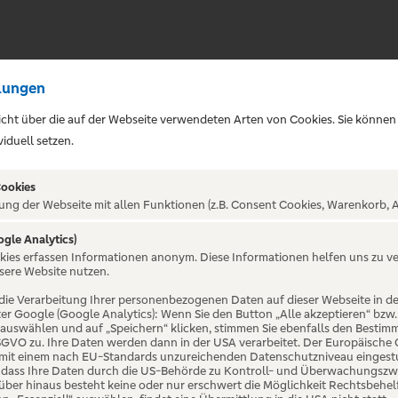
lungen
sicht über die auf der Webseite verwendeten Arten von Cookies. Sie können
iduell setzen.
Cookies
ung der Webseite mit allen Funktionen (z.B. Consent Cookies, Warenkorb, A
ERT - Die Jubiläums
ogle Analytics)
okies erfassen Informationen anonym. Diese Informationen helfen uns zu v
Sound Orchestra
sere Website nutzen.
die Verarbeitung Ihrer personenbezogenen Daten auf dieser Webseite in 
er Google (Google Analytics): Wenn Sie den Button „Alle akzeptieren“ bzw.
ausen
“ auswählen und auf „Speichern“ klicken, stimmen Sie ebenfalls den Bestim
 DSGVO zu. Ihre Daten werden dann in der USA verarbeitet. Der Europäische
 mit einem nach EU-Standards unzureichenden Datenschutzniveau eingestuf
, dass Ihre Daten durch die US-Behörde zu Kontroll- und Überwachungszw
ber hinaus besteht keine oder nur erschwert die Möglichkeit Rechtsbehelf 