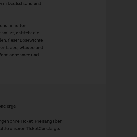
ow in Deutschland und
 renommierten
milzt, entsteht ein
n, fieser Bösewichte
 von Liebe, Glaube und
e Form annehmen und
oncierge
ungen ohne Ticket-Preisangaben
bitte unseren TicketConcierge: