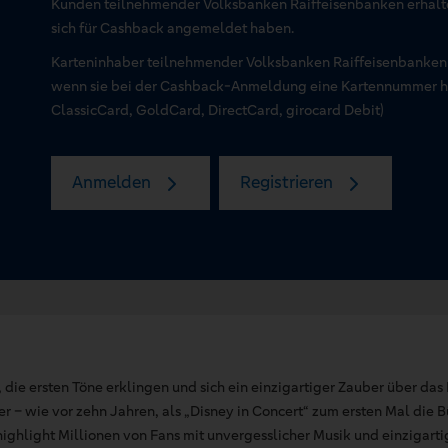
Kunden teilnehmender Volksbanken Raiffeisenbanken erhal
sich für Cashback angemeldet haben.
Karteninhaber teilnehmender Volksbanken Raiffeisenbanken
wenn sie bei der Cashback-Anmeldung eine Kartennummer hin
ClassicCard, GoldCard, DirectCard, girocard Debit)
Anmelden
Registrieren
, die ersten Töne erklingen und sich ein einzigartiger Zauber über da
r – wie vor zehn Jahren, als „Disney in Concert“ zum ersten Mal die 
highlight Millionen von Fans mit unvergesslicher Musik und einzigart