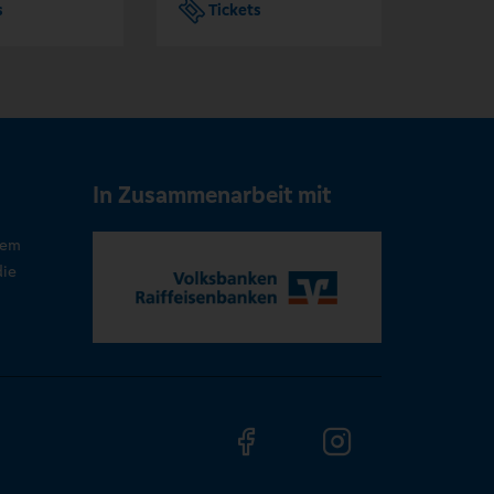
s
Tickets
Tic
In Zusammenarbeit mit
rem
die