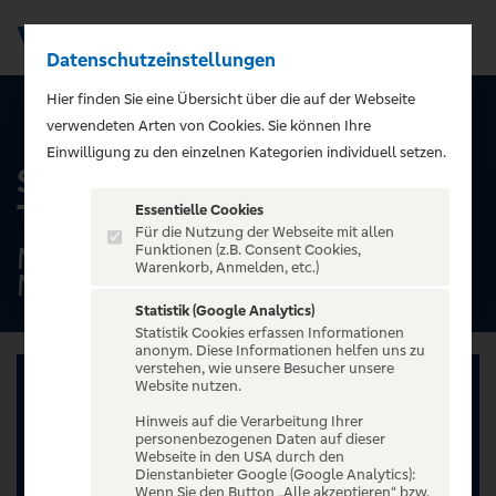
Datenschutzeinstellungen
Men
);">
Hier finden Sie eine Übersicht über die auf der Webseite
ALLE TERMINE
verwendeten Arten von Cookies. Sie können Ihre
Einwilligung zu den einzelnen Kategorien individuell setzen.
Santiano - Die große Arena
Tour 2026
Essentielle Cookies
Für die Nutzung der Webseite mit allen
Messe+Congress Centrum Halle
Funktionen (z.B. Consent Cookies,
Warenkorb, Anmelden, etc.)
Münsterland, Münster
Statistik (Google Analytics)
Statistik Cookies erfassen Informationen
anonym. Diese Informationen helfen uns zu
verstehen, wie unsere Besucher unsere
Website nutzen.
Hinweis auf die Verarbeitung Ihrer
personenbezogenen Daten auf dieser
Webseite in den USA durch den
Dienstanbieter Google (Google Analytics):
Wenn Sie den Button „Alle akzeptieren“ bzw.