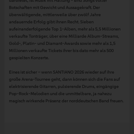
darbietet, ist Musik mit Haltung - sind Songs voller
Botschaften mit Gewicht und Aussagekraft. Der
überwältigende, mittlerweile über zwölf Jahre
andauernde Erfolg gibt ihnen Recht. Sieben
aufeinanderfolgende Top 1-Alben, mehr als 5,5 Millionen
verkaufte Tonträger, über eine Milliarde Album-Streams,
Gold-, Platin- und Diamant-Awards sowie mehr als 1,5
Millionen verkaufte Tickets ihrer bis dato mehr als 500
gespielten Konzerte.
Eines ist sicher – wenn SANTIANO 2026 wieder auf ihre
große Arena-Tournee geht, dann können sich die Fans auf
elektrisierende Gitarren, pulsierende Drums, eingängige
Pop-Rock-Melodien und die unmittelbare, ja nahezu
magisch wirkende Präsenz der norddeutschen Band freuen.