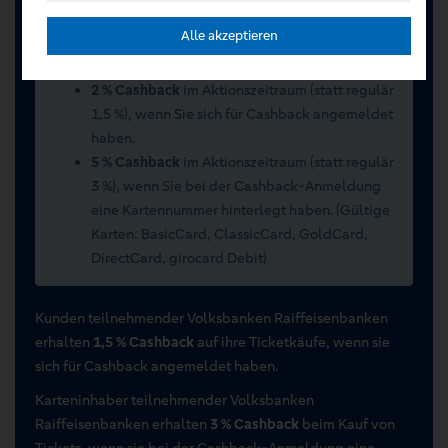
Sommerwochen 2026 vom 15.07.2026 bis
Alle akzeptieren
15.09.2026
2 % Cashback
im Aktionszeitraum (statt regulär
1,5 %), wenn Sie sich für Cashback angemeldet
haben.
5 % Cashback
im Aktionszeitraum (statt regulär
3 %), wenn Sie bei der Cashback-Anmeldung
eine Kartennummer hinterlegt haben. (Gültige
Karten: BasicCard, ClassicCard, GoldCard,
DirectCard, girocard Debit)
Kunden teilnehmender Volksbanken Raiffeisenbanken
erhalten
1,5 % Cashback
auf ihre Ticketkäufe, wenn sie
sich für Cashback angemeldet haben.
Karteninhaber teilnehmender Volksbanken
Raiffeisenbanken erhalten
3 % Cashback
beim Kauf von
Tickets, wenn sie bei der Cashback-Anmeldung eine