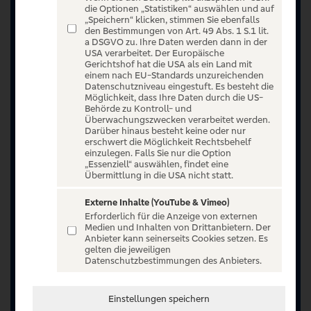
die Optionen „Statistiken“ auswählen und auf
„Speichern“ klicken, stimmen Sie ebenfalls
den Bestimmungen von Art. 49 Abs. 1 S.1 lit.
a DSGVO zu. Ihre Daten werden dann in der
USA verarbeitet. Der Europäische
Gerichtshof hat die USA als ein Land mit
einem nach EU-Standards unzureichenden
Datenschutzniveau eingestuft. Es besteht die
Möglichkeit, dass Ihre Daten durch die US-
Behörde zu Kontroll- und
Überwachungszwecken verarbeitet werden.
Darüber hinaus besteht keine oder nur
erschwert die Möglichkeit Rechtsbehelf
einzulegen. Falls Sie nur die Option
„Essenziell“ auswählen, findet eine
Übermittlung in die USA nicht statt.
Externe Inhalte (YouTube & Vimeo)
Erforderlich für die Anzeige von externen
Medien und Inhalten von Drittanbietern. Der
Jetzt anmelden oder registrieren
Anbieter kann seinerseits Cookies setzen. Es
gelten die jeweiligen
Datenschutzbestimmungen des Anbieters.
Unser Ticketangebot ist exklusiv Kunden der
Volksbanken Raiffeisenbanken vorbehalten.
Registrieren Sie sich jetzt auf VR Entertain.
Einstellungen speichern