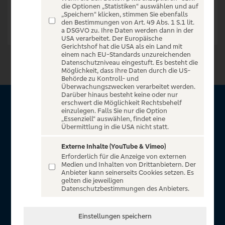
die Optionen „Statistiken“ auswählen und auf
„Speichern“ klicken, stimmen Sie ebenfalls
den Bestimmungen von Art. 49 Abs. 1 S.1 lit.
a DSGVO zu. Ihre Daten werden dann in der
USA verarbeitet. Der Europäische
Gerichtshof hat die USA als ein Land mit
einem nach EU-Standards unzureichenden
Datenschutzniveau eingestuft. Es besteht die
Möglichkeit, dass Ihre Daten durch die US-
Behörde zu Kontroll- und
Überwachungszwecken verarbeitet werden.
Darüber hinaus besteht keine oder nur
erschwert die Möglichkeit Rechtsbehelf
Über VR Entertain
einzulegen. Falls Sie nur die Option
„Essenziell“ auswählen, findet eine
Übermittlung in die USA nicht statt.
Herzlich willkommen auf VR Entertain, ein exklusiver Service
für alle Kunden der Volksbanken Raiffeisenbanken. Auf
Externe Inhalte (YouTube & Vimeo)
Erforderlich für die Anzeige von externen
unserem einzigartigen Portal finden Sie Tickets für
Medien und Inhalten von Drittanbietern. Der
atemberaubende Konzerte, Musicals und Shows, die
Anbieter kann seinerseits Cookies setzen. Es
gelten die jeweiligen
Fußball-Bundesliga sowie die Champions League und die
Datenschutzbestimmungen des Anbieters.
Europa League.
In Zusammenarbeit mit
Einstellungen speichern