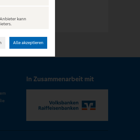
 Anbieter kann
ieters.
n
Alle akzeptieren
In Zusammenarbeit mit
rem
die