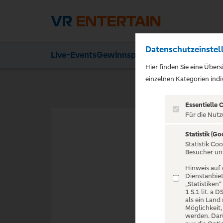
Datenschutzeinstel
Live-Events
Gewinnspiele
Ihre Vorteile
Aktion
Hier finden Sie eine Über
einzelnen Kategorien indiv
Essentielle 
Für die Nutz
Statistik (Go
VERANST
Statistik Co
Besucher un
Hinweis auf 
Dienstanbiet
„Statistiken
1 S.1 lit. a
als ein Land
Zur Startseite
Möglichkeit
werden. Darü