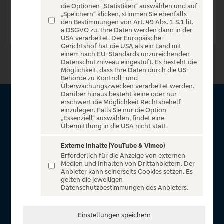
die Optionen „Statistiken“ auswählen und auf
„Speichern“ klicken, stimmen Sie ebenfalls
den Bestimmungen von Art. 49 Abs. 1 S.1 lit.
a DSGVO zu. Ihre Daten werden dann in der
USA verarbeitet. Der Europäische
Gerichtshof hat die USA als ein Land mit
einem nach EU-Standards unzureichenden
Datenschutzniveau eingestuft. Es besteht die
Möglichkeit, dass Ihre Daten durch die US-
Behörde zu Kontroll- und
Überwachungszwecken verarbeitet werden.
Darüber hinaus besteht keine oder nur
erschwert die Möglichkeit Rechtsbehelf
Über VR Entertain
einzulegen. Falls Sie nur die Option
„Essenziell“ auswählen, findet eine
Übermittlung in die USA nicht statt.
Herzlich willkommen auf VR Entertain, ein exklusiver Service
für alle Kunden der Volksbanken Raiffeisenbanken. Auf
Externe Inhalte (YouTube & Vimeo)
Erforderlich für die Anzeige von externen
unserem einzigartigen Portal finden Sie Tickets für
Medien und Inhalten von Drittanbietern. Der
atemberaubende Konzerte, Musicals und Shows, die
Anbieter kann seinerseits Cookies setzen. Es
gelten die jeweiligen
Fußball-Bundesliga sowie die Champions League und die
Datenschutzbestimmungen des Anbieters.
Europa League.
In Zusammenarbeit mit
Einstellungen speichern