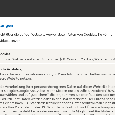
lungen
sicht über die auf der Webseite verwendeten Arten von Cookies. Sie können
iduell setzen.
Cookies
ung der Webseite mit allen Funktionen (z.B. Consent Cookies, Warenkorb, A
ogle Analytics)
ALTUNG NICHT GEFUNDE
okies erfassen Informationen anonym. Diese Informationen helfen uns zu v
sere Website nutzen.
die Verarbeitung Ihrer personenbezogenen Daten auf dieser Webseite in 
er Google (Google Analytics): Wenn Sie den Button „Alle akzeptieren“ bzw.
“ auswählen und auf „Speichern“ klicken, stimmen Sie ebenfalls den Bestim
 DSGVO zu. Ihre Daten werden dann in der USA verarbeitet. Der Europäische
 mit einem nach EU-Standards unzureichenden Datenschutzniveau eingestuf
, dass Ihre Daten durch die US-Behörde zu Kontroll- und Überwachungszw
ber hinaus besteht keine oder nur erschwert die Möglichkeit Rechtsbehelf 