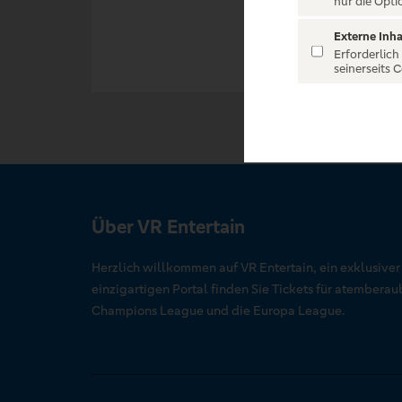
nur die Opti
Externe Inha
Erforderlich
seinerseits 
Über VR Entertain
Herzlich willkommen auf VR Entertain, ein exklusive
einzigartigen Portal finden Sie Tickets für atember
Champions League und die Europa League.