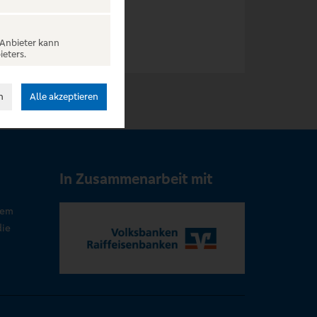
 Anbieter kann
ieters.
n
Alle akzeptieren
In Zusammenarbeit mit
rem
die