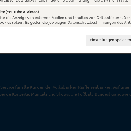
on „Essenziell“ auswählen, findet eine Übermittlung in die USA nicht statt.
lte (YouTube & Vimeo)
 für die Anzeige von externen Medien und Inhalten von Drittanbietern. Der
Cookies setzen. Es gelten die jeweiligen Datenschutzbestimmungen des Anb
Einstellungen speicher
r Service für alle Kunden der Volksbanken Raiffeisenbanken. Auf unse
aubende Konzerte, Musicals und Shows, die Fußball-Bundesliga sowie 