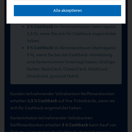
Sommerwochen 2026 vom 15.07.2026 bis
Alle akzeptieren
15.09.2026
2 % Cashback
im Aktionszeitraum (statt regulär
1,5 %), wenn Sie sich für Cashback angemeldet
haben.
5 % Cashback
im Aktionszeitraum (statt regulär
3 %), wenn Sie bei der Cashback-Anmeldung
eine Kartennummer hinterlegt haben. (Gültige
Karten: BasicCard, ClassicCard, GoldCard,
DirectCard, girocard Debit)
Kunden teilnehmender Volksbanken Raiffeisenbanken
erhalten
1,5 % Cashback
auf ihre Ticketkäufe, wenn sie
sich für Cashback angemeldet haben.
Karteninhaber teilnehmender Volksbanken
Raiffeisenbanken erhalten
3 % Cashback
beim Kauf von
Tickets, wenn sie bei der Cashback-Anmeldung eine