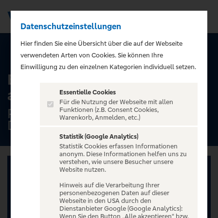
Datenschutzeinstellungen
Men
);">
Hier finden Sie eine Übersicht über die auf der Webseite
ALLE TERMINE
verwendeten Arten von Cookies. Sie können Ihre
Einwilligung zu den einzelnen Kategorien individuell setzen.
Burak Çebi - Eine Hommage
an Ludovico Einaudi
Essentielle Cookies
Für die Nutzung der Webseite mit allen
Robert-Schumann-Saal,
Funktionen (z.B. Consent Cookies,
Warenkorb, Anmelden, etc.)
Düsseldorf
Statistik (Google Analytics)
Statistik Cookies erfassen Informationen
anonym. Diese Informationen helfen uns zu
verstehen, wie unsere Besucher unsere
Website nutzen.
Hinweis auf die Verarbeitung Ihrer
personenbezogenen Daten auf dieser
Webseite in den USA durch den
Dienstanbieter Google (Google Analytics):
Wenn Sie den Button „Alle akzeptieren“ bzw.