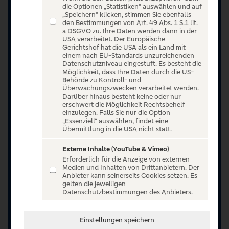
die Optionen „Statistiken“ auswählen und auf
„Speichern“ klicken, stimmen Sie ebenfalls
den Bestimmungen von Art. 49 Abs. 1 S.1 lit.
a DSGVO zu. Ihre Daten werden dann in der
USA verarbeitet. Der Europäische
Gerichtshof hat die USA als ein Land mit
einem nach EU-Standards unzureichenden
Datenschutzniveau eingestuft. Es besteht die
Möglichkeit, dass Ihre Daten durch die US-
Behörde zu Kontroll- und
Überwachungszwecken verarbeitet werden.
Darüber hinaus besteht keine oder nur
erschwert die Möglichkeit Rechtsbehelf
einzulegen. Falls Sie nur die Option
„Essenziell“ auswählen, findet eine
Übermittlung in die USA nicht statt.
Externe Inhalte (YouTube & Vimeo)
Erforderlich für die Anzeige von externen
Medien und Inhalten von Drittanbietern. Der
Jetzt anmelden oder registrieren
Anbieter kann seinerseits Cookies setzen. Es
gelten die jeweiligen
Datenschutzbestimmungen des Anbieters.
Unser Ticketangebot ist exklusiv Kunden der
Volksbanken Raiffeisenbanken vorbehalten.
Registrieren Sie sich jetzt auf VR Entertain.
Einstellungen speichern