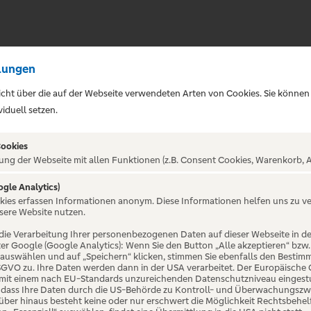
lungen
sicht über die auf der Webseite verwendeten Arten von Cookies. Sie können
iduell setzen.
Cookies
ung der Webseite mit allen Funktionen (z.B. Consent Cookies, Warenkorb, A
ogle Analytics)
ALTUNG NICHT GEFUNDE
okies erfassen Informationen anonym. Diese Informationen helfen uns zu v
sere Website nutzen.
die Verarbeitung Ihrer personenbezogenen Daten auf dieser Webseite in 
er Google (Google Analytics): Wenn Sie den Button „Alle akzeptieren“ bzw.
“ auswählen und auf „Speichern“ klicken, stimmen Sie ebenfalls den Bestim
 DSGVO zu. Ihre Daten werden dann in der USA verarbeitet. Der Europäische
 mit einem nach EU-Standards unzureichenden Datenschutzniveau eingestuf
, dass Ihre Daten durch die US-Behörde zu Kontroll- und Überwachungszw
ber hinaus besteht keine oder nur erschwert die Möglichkeit Rechtsbehelf 