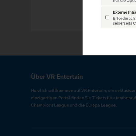
nur die Opti
Externe Inha
Erforderlich
seinerseits 
Über VR Entertain
Herzlich willkommen auf VR Entertain, ein exklusive
einzigartigen Portal finden Sie Tickets für atember
Champions League und die Europa League.