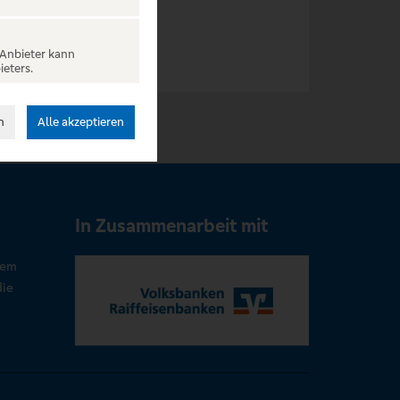
 Anbieter kann
ieters.
n
Alle akzeptieren
In Zusammenarbeit mit
rem
die