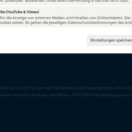
on „Essenziell“ auswählen, findet eine Übermittlung in die USA nicht statt.
lte (YouTube & Vimeo)
 für die Anzeige von externen Medien und Inhalten von Drittanbietern. Der
Cookies setzen. Es gelten die jeweiligen Datenschutzbestimmungen des Anb
Einstellungen speicher
r Service für alle Kunden der Volksbanken Raiffeisenbanken. Auf unse
aubende Konzerte, Musicals und Shows, die Fußball-Bundesliga sowie 