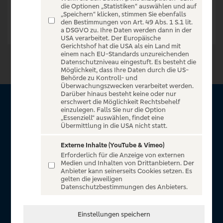
die Optionen „Statistiken“ auswählen und auf
„Speichern“ klicken, stimmen Sie ebenfalls
den Bestimmungen von Art. 49 Abs. 1 S.1 lit.
a DSGVO zu. Ihre Daten werden dann in der
USA verarbeitet. Der Europäische
Gerichtshof hat die USA als ein Land mit
einem nach EU-Standards unzureichenden
Datenschutzniveau eingestuft. Es besteht die
Möglichkeit, dass Ihre Daten durch die US-
Behörde zu Kontroll- und
Überwachungszwecken verarbeitet werden.
Darüber hinaus besteht keine oder nur
erschwert die Möglichkeit Rechtsbehelf
Über VR Entertain
einzulegen. Falls Sie nur die Option
„Essenziell“ auswählen, findet eine
Übermittlung in die USA nicht statt.
Herzlich willkommen auf VR Entertain, ein exklusiver Service
für alle Kunden der Volksbanken Raiffeisenbanken. Auf
Externe Inhalte (YouTube & Vimeo)
Erforderlich für die Anzeige von externen
unserem einzigartigen Portal finden Sie Tickets für
Medien und Inhalten von Drittanbietern. Der
atemberaubende Konzerte, Musicals und Shows, die
Anbieter kann seinerseits Cookies setzen. Es
gelten die jeweiligen
Fußball-Bundesliga sowie die Champions League und die
Datenschutzbestimmungen des Anbieters.
Europa League.
In Zusammenarbeit mit
Einstellungen speichern