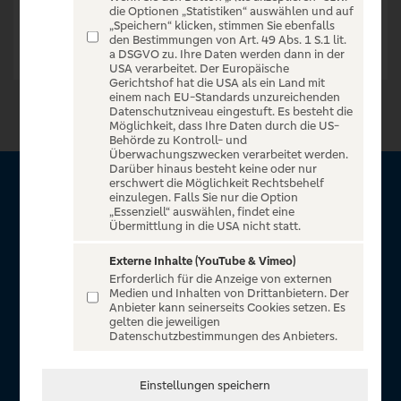
die Optionen „Statistiken“ auswählen und auf
„Speichern“ klicken, stimmen Sie ebenfalls
den Bestimmungen von Art. 49 Abs. 1 S.1 lit.
a DSGVO zu. Ihre Daten werden dann in der
USA verarbeitet. Der Europäische
Gerichtshof hat die USA als ein Land mit
einem nach EU-Standards unzureichenden
Datenschutzniveau eingestuft. Es besteht die
Möglichkeit, dass Ihre Daten durch die US-
Behörde zu Kontroll- und
Überwachungszwecken verarbeitet werden.
Darüber hinaus besteht keine oder nur
erschwert die Möglichkeit Rechtsbehelf
Über VR Entertain
einzulegen. Falls Sie nur die Option
„Essenziell“ auswählen, findet eine
Übermittlung in die USA nicht statt.
Herzlich willkommen auf VR Entertain, ein exklusiver Service
für alle Kunden der Volksbanken Raiffeisenbanken. Auf
Externe Inhalte (YouTube & Vimeo)
Erforderlich für die Anzeige von externen
unserem einzigartigen Portal finden Sie Tickets für
Medien und Inhalten von Drittanbietern. Der
atemberaubende Konzerte, Musicals und Shows, die
Anbieter kann seinerseits Cookies setzen. Es
gelten die jeweiligen
Fußball-Bundesliga sowie die Champions League und die
Datenschutzbestimmungen des Anbieters.
Europa League.
In Zusammenarbeit mit
Einstellungen speichern