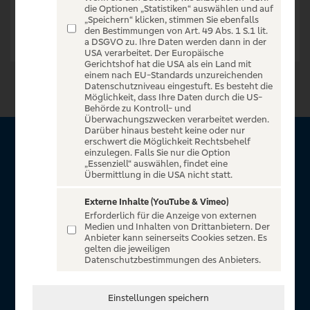
die Optionen „Statistiken“ auswählen und auf
„Speichern“ klicken, stimmen Sie ebenfalls
den Bestimmungen von Art. 49 Abs. 1 S.1 lit.
a DSGVO zu. Ihre Daten werden dann in der
USA verarbeitet. Der Europäische
Gerichtshof hat die USA als ein Land mit
einem nach EU-Standards unzureichenden
Datenschutzniveau eingestuft. Es besteht die
Möglichkeit, dass Ihre Daten durch die US-
Behörde zu Kontroll- und
Überwachungszwecken verarbeitet werden.
Darüber hinaus besteht keine oder nur
erschwert die Möglichkeit Rechtsbehelf
Über VR Entertain
einzulegen. Falls Sie nur die Option
„Essenziell“ auswählen, findet eine
Übermittlung in die USA nicht statt.
Herzlich willkommen auf VR Entertain, ein exklusiver Service
für alle Kunden der Volksbanken Raiffeisenbanken. Auf
Externe Inhalte (YouTube & Vimeo)
Erforderlich für die Anzeige von externen
unserem einzigartigen Portal finden Sie Tickets für
Medien und Inhalten von Drittanbietern. Der
atemberaubende Konzerte, Musicals und Shows, die
Anbieter kann seinerseits Cookies setzen. Es
gelten die jeweiligen
Fußball-Bundesliga sowie die Champions League und die
Datenschutzbestimmungen des Anbieters.
Europa League.
In Zusammenarbeit mit
Einstellungen speichern