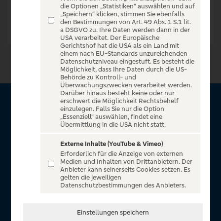
die Optionen „Statistiken“ auswählen und auf
„Speichern“ klicken, stimmen Sie ebenfalls
den Bestimmungen von Art. 49 Abs. 1 S.1 lit.
a DSGVO zu. Ihre Daten werden dann in der
USA verarbeitet. Der Europäische
Gerichtshof hat die USA als ein Land mit
einem nach EU-Standards unzureichenden
Datenschutzniveau eingestuft. Es besteht die
Möglichkeit, dass Ihre Daten durch die US-
Behörde zu Kontroll- und
Überwachungszwecken verarbeitet werden.
Darüber hinaus besteht keine oder nur
erschwert die Möglichkeit Rechtsbehelf
Über VR Entertain
einzulegen. Falls Sie nur die Option
„Essenziell“ auswählen, findet eine
Übermittlung in die USA nicht statt.
Herzlich willkommen auf VR Entertain, ein exklusiver Service
für alle Kunden der Volksbanken Raiffeisenbanken. Auf
Externe Inhalte (YouTube & Vimeo)
Erforderlich für die Anzeige von externen
unserem einzigartigen Portal finden Sie Tickets für
Medien und Inhalten von Drittanbietern. Der
atemberaubende Konzerte, Musicals und Shows, die
Anbieter kann seinerseits Cookies setzen. Es
gelten die jeweiligen
Fußball-Bundesliga sowie die Champions League und die
Datenschutzbestimmungen des Anbieters.
Europa League.
In Zusammenarbeit mit
Einstellungen speichern