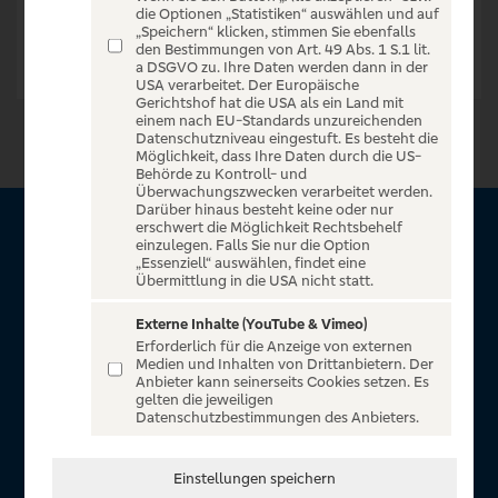
die Optionen „Statistiken“ auswählen und auf
„Speichern“ klicken, stimmen Sie ebenfalls
den Bestimmungen von Art. 49 Abs. 1 S.1 lit.
a DSGVO zu. Ihre Daten werden dann in der
USA verarbeitet. Der Europäische
Gerichtshof hat die USA als ein Land mit
einem nach EU-Standards unzureichenden
Datenschutzniveau eingestuft. Es besteht die
Möglichkeit, dass Ihre Daten durch die US-
Behörde zu Kontroll- und
Überwachungszwecken verarbeitet werden.
Darüber hinaus besteht keine oder nur
erschwert die Möglichkeit Rechtsbehelf
Über VR Entertain
einzulegen. Falls Sie nur die Option
„Essenziell“ auswählen, findet eine
Übermittlung in die USA nicht statt.
Herzlich willkommen auf VR Entertain, ein exklusiver Service
für alle Kunden der Volksbanken Raiffeisenbanken. Auf
Externe Inhalte (YouTube & Vimeo)
Erforderlich für die Anzeige von externen
unserem einzigartigen Portal finden Sie Tickets für
Medien und Inhalten von Drittanbietern. Der
atemberaubende Konzerte, Musicals und Shows, die
Anbieter kann seinerseits Cookies setzen. Es
gelten die jeweiligen
Fußball-Bundesliga sowie die Champions League und die
Datenschutzbestimmungen des Anbieters.
Europa League.
In Zusammenarbeit mit
Einstellungen speichern