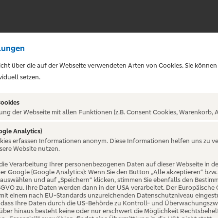
lungen
sicht über die auf der Webseite verwendeten Arten von Cookies. Sie können
iduell setzen.
Cookies
ung der Webseite mit allen Funktionen (z.B. Consent Cookies, Warenkorb, A
ogle Analytics)
ALTUNG NICHT GEFUNDE
okies erfassen Informationen anonym. Diese Informationen helfen uns zu v
sere Website nutzen.
die Verarbeitung Ihrer personenbezogenen Daten auf dieser Webseite in 
er Google (Google Analytics): Wenn Sie den Button „Alle akzeptieren“ bzw.
“ auswählen und auf „Speichern“ klicken, stimmen Sie ebenfalls den Bestim
 DSGVO zu. Ihre Daten werden dann in der USA verarbeitet. Der Europäische
 mit einem nach EU-Standards unzureichenden Datenschutzniveau eingestuf
, dass Ihre Daten durch die US-Behörde zu Kontroll- und Überwachungszw
ber hinaus besteht keine oder nur erschwert die Möglichkeit Rechtsbehelf 