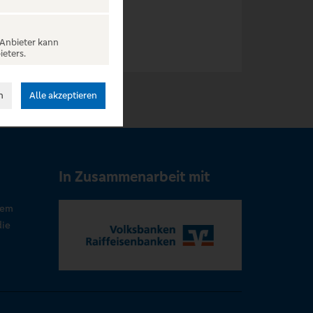
 Anbieter kann
ieters.
n
Alle akzeptieren
In Zusammenarbeit mit
rem
die