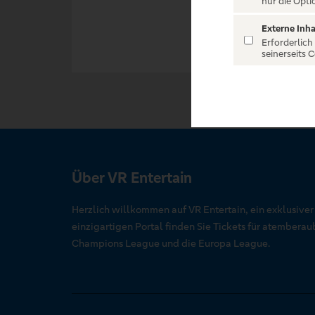
nur die Opti
Externe Inha
Erforderlich
seinerseits 
Über VR Entertain
Herzlich willkommen auf VR Entertain, ein exklusive
einzigartigen Portal finden Sie Tickets für atember
Champions League und die Europa League.