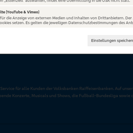
on „Essenziell“ auswählen, findet eine Übermittlung in die USA nicht statt.
lte (YouTube & Vimeo)
 für die Anzeige von externen Medien und Inhalten von Drittanbietern. Der
Cookies setzen. Es gelten die jeweiligen Datenschutzbestimmungen des Anb
Einstellungen speicher
r Service für alle Kunden der Volksbanken Raiffeisenbanken. Auf unse
aubende Konzerte, Musicals und Shows, die Fußball-Bundesliga sowie 