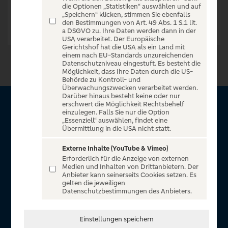
die Optionen „Statistiken“ auswählen und auf
„Speichern“ klicken, stimmen Sie ebenfalls
den Bestimmungen von Art. 49 Abs. 1 S.1 lit.
a DSGVO zu. Ihre Daten werden dann in der
USA verarbeitet. Der Europäische
Gerichtshof hat die USA als ein Land mit
einem nach EU-Standards unzureichenden
Datenschutzniveau eingestuft. Es besteht die
Möglichkeit, dass Ihre Daten durch die US-
Behörde zu Kontroll- und
Überwachungszwecken verarbeitet werden.
Darüber hinaus besteht keine oder nur
erschwert die Möglichkeit Rechtsbehelf
Über VR Entertain
einzulegen. Falls Sie nur die Option
„Essenziell“ auswählen, findet eine
Übermittlung in die USA nicht statt.
Herzlich willkommen auf VR Entertain, ein exklusiver Service
für alle Kunden der Volksbanken Raiffeisenbanken. Auf
Externe Inhalte (YouTube & Vimeo)
Erforderlich für die Anzeige von externen
unserem einzigartigen Portal finden Sie Tickets für
Medien und Inhalten von Drittanbietern. Der
atemberaubende Konzerte, Musicals und Shows, die
Anbieter kann seinerseits Cookies setzen. Es
gelten die jeweiligen
Fußball-Bundesliga sowie die Champions League und die
Datenschutzbestimmungen des Anbieters.
Europa League.
In Zusammenarbeit mit
Einstellungen speichern