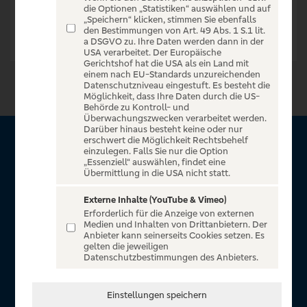
die Optionen „Statistiken“ auswählen und auf
„Speichern“ klicken, stimmen Sie ebenfalls
den Bestimmungen von Art. 49 Abs. 1 S.1 lit.
a DSGVO zu. Ihre Daten werden dann in der
USA verarbeitet. Der Europäische
Gerichtshof hat die USA als ein Land mit
einem nach EU-Standards unzureichenden
Datenschutzniveau eingestuft. Es besteht die
Möglichkeit, dass Ihre Daten durch die US-
Behörde zu Kontroll- und
Überwachungszwecken verarbeitet werden.
Darüber hinaus besteht keine oder nur
erschwert die Möglichkeit Rechtsbehelf
Über VR Entertain
einzulegen. Falls Sie nur die Option
„Essenziell“ auswählen, findet eine
Übermittlung in die USA nicht statt.
Herzlich willkommen auf VR Entertain, ein exklusiver Service
für alle Kunden der Volksbanken Raiffeisenbanken. Auf
Externe Inhalte (YouTube & Vimeo)
Erforderlich für die Anzeige von externen
unserem einzigartigen Portal finden Sie Tickets für
Medien und Inhalten von Drittanbietern. Der
atemberaubende Konzerte, Musicals und Shows, die
Anbieter kann seinerseits Cookies setzen. Es
gelten die jeweiligen
Fußball-Bundesliga sowie die Champions League und die
Datenschutzbestimmungen des Anbieters.
Europa League.
In Zusammenarbeit mit
Einstellungen speichern