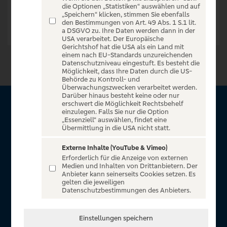
die Optionen „Statistiken“ auswählen und auf
„Speichern“ klicken, stimmen Sie ebenfalls
den Bestimmungen von Art. 49 Abs. 1 S.1 lit.
a DSGVO zu. Ihre Daten werden dann in der
USA verarbeitet. Der Europäische
Gerichtshof hat die USA als ein Land mit
einem nach EU-Standards unzureichenden
Datenschutzniveau eingestuft. Es besteht die
Möglichkeit, dass Ihre Daten durch die US-
Behörde zu Kontroll- und
Überwachungszwecken verarbeitet werden.
Darüber hinaus besteht keine oder nur
erschwert die Möglichkeit Rechtsbehelf
Über VR Entertain
einzulegen. Falls Sie nur die Option
„Essenziell“ auswählen, findet eine
Übermittlung in die USA nicht statt.
Herzlich willkommen auf VR Entertain, ein exklusiver Service
für alle Kunden der Volksbanken Raiffeisenbanken. Auf
Externe Inhalte (YouTube & Vimeo)
Erforderlich für die Anzeige von externen
unserem einzigartigen Portal finden Sie Tickets für
Medien und Inhalten von Drittanbietern. Der
atemberaubende Konzerte, Musicals und Shows, die
Anbieter kann seinerseits Cookies setzen. Es
gelten die jeweiligen
Fußball-Bundesliga sowie die Champions League und die
Datenschutzbestimmungen des Anbieters.
Europa League.
In Zusammenarbeit mit
Einstellungen speichern