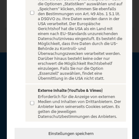
die Optionen „Statistiken“ auswählen und auf
„Speichern“ klicken, stimmen Sie ebenfalls
den Bestimmungen von Art. 49 Abs. 1 S.1 lit.
a DSGVO zu. Ihre Daten werden dann in der
USA verarbeitet. Der Europäische
Gerichtshof hat die USA als ein Land mit
einem nach EU-Standards unzureichenden
Datenschutzniveau eingestuft. Es besteht die
Möglichkeit, dass Ihre Daten durch die US-
Behörde zu Kontroll- und
Überwachungszwecken verarbeitet werden.
Darüber hinaus besteht keine oder nur
erschwert die Möglichkeit Rechtsbehelf
Über VR Entertain
einzulegen. Falls Sie nur die Option
„Essenziell“ auswählen, findet eine
Übermittlung in die USA nicht statt.
Herzlich willkommen auf VR Entertain, ein exklusiver Service
für alle Kunden der Volksbanken Raiffeisenbanken. Auf
Externe Inhalte (YouTube & Vimeo)
Erforderlich für die Anzeige von externen
unserem einzigartigen Portal finden Sie Tickets für
Medien und Inhalten von Drittanbietern. Der
atemberaubende Konzerte, Musicals und Shows, die
Anbieter kann seinerseits Cookies setzen. Es
gelten die jeweiligen
Fußball-Bundesliga sowie die Champions League und die
Datenschutzbestimmungen des Anbieters.
Europa League.
In Zusammenarbeit mit
Einstellungen speichern