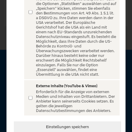
die Optionen „Statistiken“ auswählen und auf
„Speichern“ klicken, stimmen Sie ebenfalls
den Bestimmungen von Art. 49 Abs. 1 S.1 lit.
a DSGVO zu. Ihre Daten werden dann in der
USA verarbeitet. Der Europäische
Gerichtshof hat die USA als ein Land mit
einem nach EU-Standards unzureichenden
Datenschutzniveau eingestuft. Es besteht die
Möglichkeit, dass Ihre Daten durch die US-
Behörde zu Kontroll- und
Überwachungszwecken verarbeitet werden.
Darüber hinaus besteht keine oder nur
erschwert die Möglichkeit Rechtsbehelf
Über VR Entertain
einzulegen. Falls Sie nur die Option
„Essenziell“ auswählen, findet eine
Übermittlung in die USA nicht statt.
Herzlich willkommen auf VR Entertain, ein exklusiver Service
für alle Kunden der Volksbanken Raiffeisenbanken. Auf
Externe Inhalte (YouTube & Vimeo)
Erforderlich für die Anzeige von externen
unserem einzigartigen Portal finden Sie Tickets für
Medien und Inhalten von Drittanbietern. Der
atemberaubende Konzerte, Musicals und Shows, die
Anbieter kann seinerseits Cookies setzen. Es
gelten die jeweiligen
Fußball-Bundesliga sowie die Champions League und die
Datenschutzbestimmungen des Anbieters.
Europa League.
In Zusammenarbeit mit
Einstellungen speichern