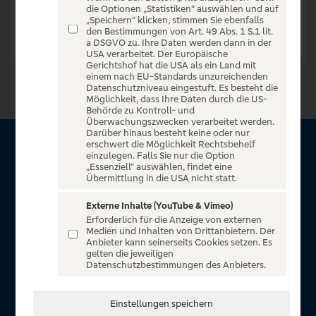
die Optionen „Statistiken“ auswählen und auf
„Speichern“ klicken, stimmen Sie ebenfalls
den Bestimmungen von Art. 49 Abs. 1 S.1 lit.
a DSGVO zu. Ihre Daten werden dann in der
USA verarbeitet. Der Europäische
Gerichtshof hat die USA als ein Land mit
einem nach EU-Standards unzureichenden
Datenschutzniveau eingestuft. Es besteht die
Möglichkeit, dass Ihre Daten durch die US-
Behörde zu Kontroll- und
Überwachungszwecken verarbeitet werden.
Darüber hinaus besteht keine oder nur
erschwert die Möglichkeit Rechtsbehelf
Über VR Entertain
einzulegen. Falls Sie nur die Option
„Essenziell“ auswählen, findet eine
Übermittlung in die USA nicht statt.
Herzlich willkommen auf VR Entertain, ein exklusiver Service
für alle Kunden der Volksbanken Raiffeisenbanken. Auf
Externe Inhalte (YouTube & Vimeo)
Erforderlich für die Anzeige von externen
unserem einzigartigen Portal finden Sie Tickets für
Medien und Inhalten von Drittanbietern. Der
atemberaubende Konzerte, Musicals und Shows, die
Anbieter kann seinerseits Cookies setzen. Es
gelten die jeweiligen
Fußball-Bundesliga sowie die Champions League und die
Datenschutzbestimmungen des Anbieters.
Europa League.
In Zusammenarbeit mit
Einstellungen speichern