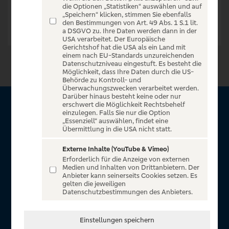
die Optionen „Statistiken“ auswählen und auf
„Speichern“ klicken, stimmen Sie ebenfalls
den Bestimmungen von Art. 49 Abs. 1 S.1 lit.
a DSGVO zu. Ihre Daten werden dann in der
USA verarbeitet. Der Europäische
Gerichtshof hat die USA als ein Land mit
einem nach EU-Standards unzureichenden
Datenschutzniveau eingestuft. Es besteht die
Möglichkeit, dass Ihre Daten durch die US-
Behörde zu Kontroll- und
Überwachungszwecken verarbeitet werden.
Darüber hinaus besteht keine oder nur
erschwert die Möglichkeit Rechtsbehelf
Über VR Entertain
einzulegen. Falls Sie nur die Option
„Essenziell“ auswählen, findet eine
Übermittlung in die USA nicht statt.
Herzlich willkommen auf VR Entertain, ein exklusiver Service
für alle Kunden der Volksbanken Raiffeisenbanken. Auf
Externe Inhalte (YouTube & Vimeo)
Erforderlich für die Anzeige von externen
unserem einzigartigen Portal finden Sie Tickets für
Medien und Inhalten von Drittanbietern. Der
atemberaubende Konzerte, Musicals und Shows, die
Anbieter kann seinerseits Cookies setzen. Es
gelten die jeweiligen
Fußball-Bundesliga sowie die Champions League und die
Datenschutzbestimmungen des Anbieters.
Europa League.
In Zusammenarbeit mit
Einstellungen speichern