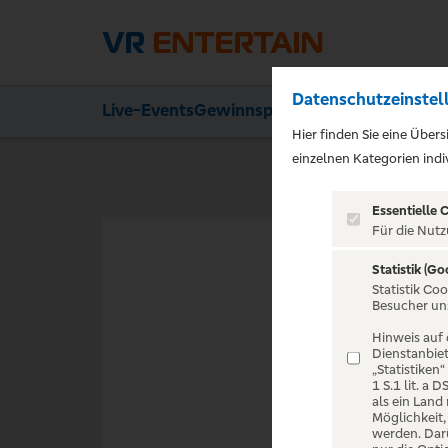
Datenschutzeinstel
Live-Events
Gewinnspiele
Ihre Vorteile
Aktion
Hier finden Sie eine Über
einzelnen Kategorien indiv
Essentielle 
Für die Nutz
Statistik (Go
VERANST
Statistik Co
Besucher un
Hinweis auf 
Dienstanbiet
„Statistiken
1 S.1 lit. a
als ein Land
Zur Startseite
Möglichkeit
werden. Darü