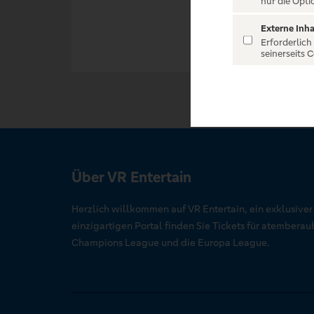
nur die Opti
Externe Inha
Erforderlich
seinerseits 
Über VR Entertain
Herzlich willkommen auf VR Entertain, ein exklusive
einzigartigen Portal finden Sie Tickets für atember
Champions League und die Europa League.