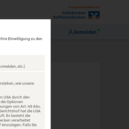
Anmelden
 Ihre Einwilligung zu den
nmelden, etc.)
N
erstehen, wie unsere
den USA durch den
 die Optionen
mungen von Art. 49 Abs.
 Gerichtshof hat die USA
t. Es besteht die
ecken verarbeitet
einzulegen. Falls Sie