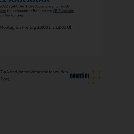
 2022 steht der TicketConcierge nur noch
den
teilnehmender Banken am
VR Entertain
ur Verfügung.
Montag bis Freitag 10:00 bis 18:00 Uhr
GaA und deren Veranstalter zu den
Post.