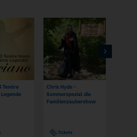
3 Tenöre
Chris Hyde -
Eddy W
e Legende
Sommerspezial die
Frank G
Familienzaubershow
Hanseat
Ausgel
s
Tickets
Tic