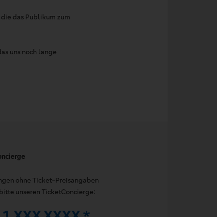
, die das Publikum zum
das uns noch lange
oncierge
ungen ohne Ticket-Preisangaben
bitte unseren TicketConcierge:
11 XXX XXXX *