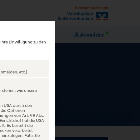
Anmelden
 Ihre Einwilligung zu den
nmelden, etc.)
 Glück
erstehen, wie unsere
den USA durch den
 die Optionen
mungen von Art. 49 Abs.
 Gerichtshof hat die USA
t. Es besteht die
ecken verarbeitet
einzulegen. Falls Sie