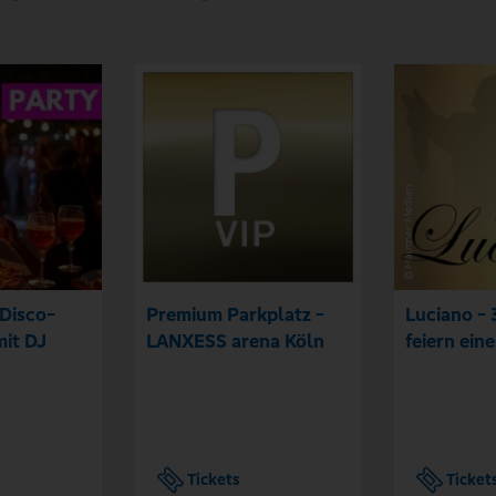
 Disco-
Premium Parkplatz -
Luciano - 
it DJ
LANXESS arena Köln
feiern ein
Tickets
Ticket