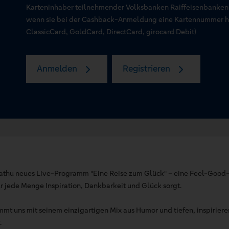
Karteninhaber teilnehmender Volksbanken Raiffeisenbanken
wenn sie bei der Cashback-Anmeldung eine Kartennummer hin
ClassicCard, GoldCard, DirectCard, girocard Debit)
Anmelden
Registrieren
ilathu neues Live-Programm "Eine Reise zum Glück" – eine Feel-Good-S
ür jede Menge Inspiration, Dankbarkeit und Glück sorgt.
nimmt uns mit seinem einzigartigen Mix aus Humor und tiefen, inspirie
.