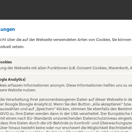
lungen
sicht über die auf der Webseite verwendeten Arten von Cookies. Sie können
iduell setzen.
Cookies
ung der Webseite mit allen Funktionen (z.B. Consent Cookies, Warenkorb, A
athu - Eine Reise zum
ogle Analytics)
okies erfassen Informationen anonym. Diese Informationen helfen uns zu v
sere Website nutzen.
die Verarbeitung Ihrer personenbezogenen Daten auf dieser Webseite in 
er Google (Google Analytics): Wenn Sie den Button „Alle akzeptieren“ bzw.
“ auswählen und auf „Speichern“ klicken, stimmen Sie ebenfalls den Bestim
 DSGVO zu. Ihre Daten werden dann in der USA verarbeitet. Der Europäische
 mit einem nach EU-Standards unzureichenden Datenschutzniveau eingestuf
, dass Ihre Daten durch die US-Behörde zu Kontroll- und Überwachungszw
ber hinaus besteht keine oder nur erschwert die Möglichkeit Rechtsbehelf 