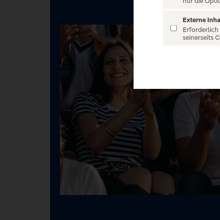
nur die Opti
Externe Inha
Erforderlich
seinerseits 