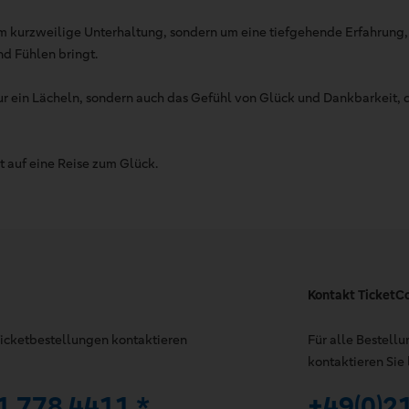
 um kurzweilige Unterhaltung, sondern um eine tiefgehende Erfahrung
d Fühlen bringt.
ur ein Lächeln, sondern auch das Gefühl von Glück und Dankbarkeit, 
 auf eine Reise zum Glück.
Kontakt TicketC
 Ticketbestellungen kontaktieren
Für alle Bestell
kontaktieren Sie 
1 778 4411 *
+49(0)2