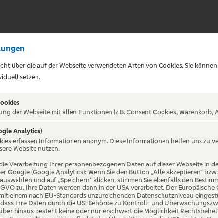
lungen
sicht über die auf der Webseite verwendeten Arten von Cookies. Sie können
iduell setzen.
Cookies
ung der Webseite mit allen Funktionen (z.B. Consent Cookies, Warenkorb, A
ogle Analytics)
ALTUNG NICHT GEFUNDE
okies erfassen Informationen anonym. Diese Informationen helfen uns zu v
sere Website nutzen.
die Verarbeitung Ihrer personenbezogenen Daten auf dieser Webseite in 
er Google (Google Analytics): Wenn Sie den Button „Alle akzeptieren“ bzw.
“ auswählen und auf „Speichern“ klicken, stimmen Sie ebenfalls den Bestim
 DSGVO zu. Ihre Daten werden dann in der USA verarbeitet. Der Europäische
 mit einem nach EU-Standards unzureichenden Datenschutzniveau eingestuf
, dass Ihre Daten durch die US-Behörde zu Kontroll- und Überwachungszw
ber hinaus besteht keine oder nur erschwert die Möglichkeit Rechtsbehelf 