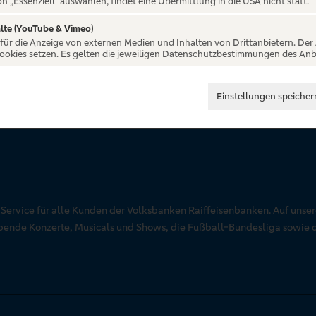
on „Essenziell“ auswählen, findet eine Übermittlung in die USA nicht statt.
lte (YouTube & Vimeo)
 für die Anzeige von externen Medien und Inhalten von Drittanbietern. Der
Cookies setzen. Es gelten die jeweiligen Datenschutzbestimmungen des Anb
Einstellungen speicher
r Service für alle Kunden der Volksbanken Raiffeisenbanken. Auf unse
aubende Konzerte, Musicals und Shows, die Fußball-Bundesliga sowie 