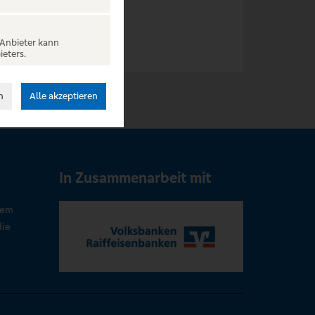
 Anbieter kann
ieters.
n
Alle akzeptieren
In Zusammenarbeit mit
rem
die