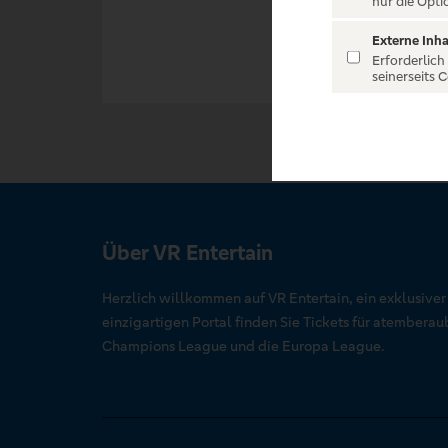
nur die Opti
Externe Inha
Erforderlich
seinerseits 
Über VR Entertain
Herzlich willkommen auf VR Entertain, ein exklusive
einzigartigen Portal finden Sie Tickets für atember
Champions League und die Europa League.