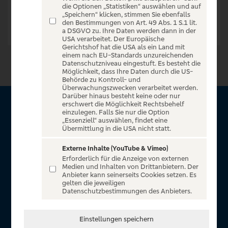
die Optionen „Statistiken“ auswählen und auf
„Speichern“ klicken, stimmen Sie ebenfalls
den Bestimmungen von Art. 49 Abs. 1 S.1 lit.
a DSGVO zu. Ihre Daten werden dann in der
USA verarbeitet. Der Europäische
Gerichtshof hat die USA als ein Land mit
einem nach EU-Standards unzureichenden
Datenschutzniveau eingestuft. Es besteht die
Möglichkeit, dass Ihre Daten durch die US-
Behörde zu Kontroll- und
Überwachungszwecken verarbeitet werden.
Darüber hinaus besteht keine oder nur
erschwert die Möglichkeit Rechtsbehelf
Über VR Entertain
einzulegen. Falls Sie nur die Option
„Essenziell“ auswählen, findet eine
Übermittlung in die USA nicht statt.
Herzlich willkommen auf VR Entertain, ein exklusiver Service
für alle Kunden der Volksbanken Raiffeisenbanken. Auf
Externe Inhalte (YouTube & Vimeo)
Erforderlich für die Anzeige von externen
unserem einzigartigen Portal finden Sie Tickets für
Medien und Inhalten von Drittanbietern. Der
atemberaubende Konzerte, Musicals und Shows, die
Anbieter kann seinerseits Cookies setzen. Es
gelten die jeweiligen
Fußball-Bundesliga sowie die Champions League und die
Datenschutzbestimmungen des Anbieters.
Europa League.
In Zusammenarbeit mit
Einstellungen speichern