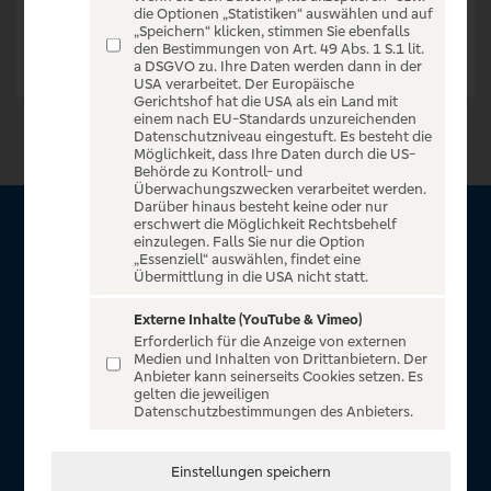
die Optionen „Statistiken“ auswählen und auf
„Speichern“ klicken, stimmen Sie ebenfalls
den Bestimmungen von Art. 49 Abs. 1 S.1 lit.
a DSGVO zu. Ihre Daten werden dann in der
USA verarbeitet. Der Europäische
Gerichtshof hat die USA als ein Land mit
einem nach EU-Standards unzureichenden
Datenschutzniveau eingestuft. Es besteht die
Möglichkeit, dass Ihre Daten durch die US-
Behörde zu Kontroll- und
Überwachungszwecken verarbeitet werden.
Darüber hinaus besteht keine oder nur
erschwert die Möglichkeit Rechtsbehelf
Über VR Entertain
einzulegen. Falls Sie nur die Option
„Essenziell“ auswählen, findet eine
Übermittlung in die USA nicht statt.
Herzlich willkommen auf VR Entertain, ein exklusiver Service
für alle Kunden der Volksbanken Raiffeisenbanken. Auf
Externe Inhalte (YouTube & Vimeo)
Erforderlich für die Anzeige von externen
unserem einzigartigen Portal finden Sie Tickets für
Medien und Inhalten von Drittanbietern. Der
atemberaubende Konzerte, Musicals und Shows, die
Anbieter kann seinerseits Cookies setzen. Es
gelten die jeweiligen
Fußball-Bundesliga sowie die Champions League und die
Datenschutzbestimmungen des Anbieters.
Europa League.
In Zusammenarbeit mit
Einstellungen speichern