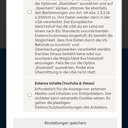
die Optionen „Statistiken“ auswählen und auf
„Speichern“ klicken, stimmen Sie ebenfalls
den Bestimmungen von Art. 49 Abs. 1 S.1 lit.
a DSGVO zu. Ihre Daten werden dann in der
USA verarbeitet. Der Europäische
Gerichtshof hat die USA als ein Land mit
einem nach EU-Standards unzureichenden
Datenschutzniveau eingestuft. Es besteht die
Möglichkeit, dass Ihre Daten durch die US-
Behörde zu Kontroll- und
Überwachungszwecken verarbeitet werden.
Darüber hinaus besteht keine oder nur
erschwert die Möglichkeit Rechtsbehelf
Über VR Entertain
einzulegen. Falls Sie nur die Option
„Essenziell“ auswählen, findet eine
Übermittlung in die USA nicht statt.
Herzlich willkommen auf VR Entertain, ein exklusiver Service
für alle Kunden der Volksbanken Raiffeisenbanken. Auf
Externe Inhalte (YouTube & Vimeo)
Erforderlich für die Anzeige von externen
unserem einzigartigen Portal finden Sie Tickets für
Medien und Inhalten von Drittanbietern. Der
atemberaubende Konzerte, Musicals und Shows, die
Anbieter kann seinerseits Cookies setzen. Es
gelten die jeweiligen
Fußball-Bundesliga sowie die Champions League und die
Datenschutzbestimmungen des Anbieters.
Europa League.
In Zusammenarbeit mit
Einstellungen speichern