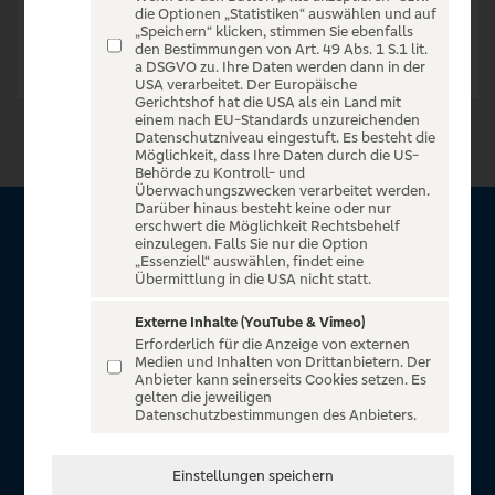
die Optionen „Statistiken“ auswählen und auf
„Speichern“ klicken, stimmen Sie ebenfalls
den Bestimmungen von Art. 49 Abs. 1 S.1 lit.
a DSGVO zu. Ihre Daten werden dann in der
USA verarbeitet. Der Europäische
Gerichtshof hat die USA als ein Land mit
einem nach EU-Standards unzureichenden
Datenschutzniveau eingestuft. Es besteht die
Möglichkeit, dass Ihre Daten durch die US-
Behörde zu Kontroll- und
Überwachungszwecken verarbeitet werden.
Darüber hinaus besteht keine oder nur
erschwert die Möglichkeit Rechtsbehelf
Über VR Entertain
einzulegen. Falls Sie nur die Option
„Essenziell“ auswählen, findet eine
Übermittlung in die USA nicht statt.
Herzlich willkommen auf VR Entertain, ein exklusiver Service
für alle Kunden der Volksbanken Raiffeisenbanken. Auf
Externe Inhalte (YouTube & Vimeo)
Erforderlich für die Anzeige von externen
unserem einzigartigen Portal finden Sie Tickets für
Medien und Inhalten von Drittanbietern. Der
atemberaubende Konzerte, Musicals und Shows, die
Anbieter kann seinerseits Cookies setzen. Es
gelten die jeweiligen
Fußball-Bundesliga sowie die Champions League und die
Datenschutzbestimmungen des Anbieters.
Europa League.
In Zusammenarbeit mit
Einstellungen speichern