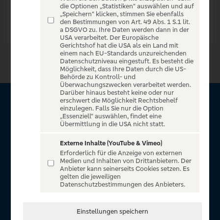
die Optionen „Statistiken“ auswählen und auf
„Speichern“ klicken, stimmen Sie ebenfalls
den Bestimmungen von Art. 49 Abs. 1 S.1 lit.
a DSGVO zu. Ihre Daten werden dann in der
USA verarbeitet. Der Europäische
Gerichtshof hat die USA als ein Land mit
einem nach EU-Standards unzureichenden
Datenschutzniveau eingestuft. Es besteht die
Möglichkeit, dass Ihre Daten durch die US-
Behörde zu Kontroll- und
Überwachungszwecken verarbeitet werden.
Darüber hinaus besteht keine oder nur
erschwert die Möglichkeit Rechtsbehelf
Über VR Entertain
einzulegen. Falls Sie nur die Option
„Essenziell“ auswählen, findet eine
Übermittlung in die USA nicht statt.
Herzlich willkommen auf VR Entertain, ein exklusiver Service
für alle Kunden der Volksbanken Raiffeisenbanken. Auf
Externe Inhalte (YouTube & Vimeo)
Erforderlich für die Anzeige von externen
unserem einzigartigen Portal finden Sie Tickets für
Medien und Inhalten von Drittanbietern. Der
atemberaubende Konzerte, Musicals und Shows, die
Anbieter kann seinerseits Cookies setzen. Es
gelten die jeweiligen
Fußball-Bundesliga sowie die Champions League und die
Datenschutzbestimmungen des Anbieters.
Europa League.
In Zusammenarbeit mit
Einstellungen speichern