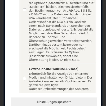
die Optionen „Statistiken“ auswählen und auf
„Speichern“ klicken, stimmen Sie ebenfalls
den Bestimmungen von Art. 49 Abs. 1 S.1 lit.
a DSGVO zu. Ihre Daten werden dann in der
USA verarbeitet. Der Europäische
Gerichtshof hat die USA als ein Land mit
einem nach EU-Standards unzureichenden
Datenschutzniveau eingestuft. Es besteht die
Möglichkeit, dass Ihre Daten durch die US-
Behörde zu Kontroll- und
Überwachungszwecken verarbeitet werden.
Darüber hinaus besteht keine oder nur
erschwert die Möglichkeit Rechtsbehelf
einzulegen. Falls Sie nur die Option
„Essenziell“ auswählen, findet eine
Übermittlung in die USA nicht statt.
Externe Inhalte (YouTube & Vimeo)
Erforderlich für die Anzeige von externen
Jetzt anmelden oder registrieren
Medien und Inhalten von Drittanbietern. Der
Anbieter kann seinerseits Cookies setzen. Es
Unser Ticketangebot ist exklusiv Kunden der
gelten die jeweiligen
Datenschutzbestimmungen des Anbieters.
Volksbanken Raiffeisenbanken vorbehalten.
Registrieren Sie sich jetzt auf VR Entertain.
Einstellungen speichern