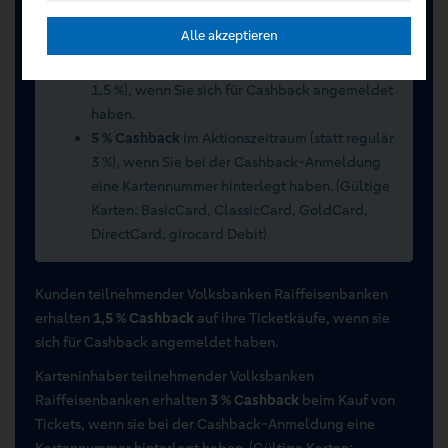
Sommerwochen 2026 vom 15.07.2026 bis
Alle akzeptieren
15.09.2026
2 % Cashback
im Aktionszeitraum (statt regulär
1,5 %), wenn Sie sich für Cashback angemeldet
haben.
5 % Cashback
im Aktionszeitraum (statt regulär
3 %), wenn Sie bei der Cashback-Anmeldung
eine Kartennummer hinterlegt haben. (Gültige
Karten: BasicCard, ClassicCard, GoldCard,
DirectCard, girocard Debit)
Kunden teilnehmender Volksbanken Raiffeisenbanken
erhalten
1,5 % Cashback
auf ihre Ticketkäufe, wenn sie
sich für Cashback angemeldet haben.
Karteninhaber teilnehmender Volksbanken
Raiffeisenbanken erhalten
3 % Cashback
beim Kauf von
Tickets, wenn sie bei der Cashback-Anmeldung eine
Kartennummer hinterlegt haben. (Gültige Karten: