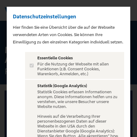
Datenschutzeinstellungen
Men
);">
Hier finden Sie eine Übersicht über die auf der Webseite
ALLE TERMINE
verwendeten Arten von Cookies. Sie können Ihre
Einwilligung zu den einzelnen Kategorien individuell setzen.
Max Herre & Joy Denalane -
Alles Liebe Open Airs '26
Essentielle Cookies
Für die Nutzung der Webseite mit allen
Festung Ehrenbreitstein, Koblenz
Funktionen (z.B. Consent Cookies,
Warenkorb, Anmelden, etc.)
Statistik (Google Analytics)
Statistik Cookies erfassen Informationen
anonym. Diese Informationen helfen uns zu
verstehen, wie unsere Besucher unsere
Website nutzen.
Hinweis auf die Verarbeitung Ihrer
personenbezogenen Daten auf dieser
Webseite in den USA durch den
Dienstanbieter Google (Google Analytics):
Wenn Sie den Button „Alle akzeptieren“ bzw.