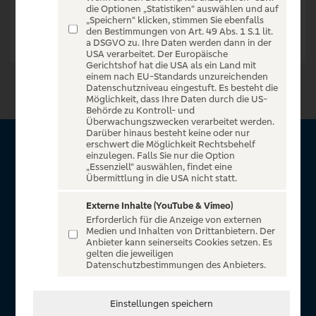
die Optionen „Statistiken“ auswählen und auf
„Speichern“ klicken, stimmen Sie ebenfalls
den Bestimmungen von Art. 49 Abs. 1 S.1 lit.
a DSGVO zu. Ihre Daten werden dann in der
USA verarbeitet. Der Europäische
Gerichtshof hat die USA als ein Land mit
einem nach EU-Standards unzureichenden
Datenschutzniveau eingestuft. Es besteht die
Möglichkeit, dass Ihre Daten durch die US-
Behörde zu Kontroll- und
Überwachungszwecken verarbeitet werden.
Darüber hinaus besteht keine oder nur
erschwert die Möglichkeit Rechtsbehelf
Über VR Entertain
einzulegen. Falls Sie nur die Option
„Essenziell“ auswählen, findet eine
Übermittlung in die USA nicht statt.
Herzlich willkommen auf VR Entertain, ein exklusiver Service
für alle Kunden der Volksbanken Raiffeisenbanken. Auf
Externe Inhalte (YouTube & Vimeo)
Erforderlich für die Anzeige von externen
unserem einzigartigen Portal finden Sie Tickets für
Medien und Inhalten von Drittanbietern. Der
atemberaubende Konzerte, Musicals und Shows, die
Anbieter kann seinerseits Cookies setzen. Es
gelten die jeweiligen
Fußball-Bundesliga sowie die Champions League und die
Datenschutzbestimmungen des Anbieters.
Europa League.
In Zusammenarbeit mit
Einstellungen speichern