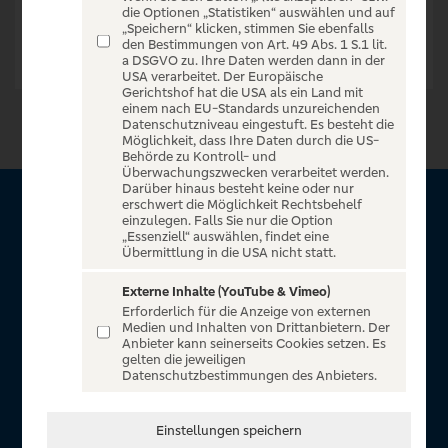
die Optionen „Statistiken“ auswählen und auf
„Speichern“ klicken, stimmen Sie ebenfalls
den Bestimmungen von Art. 49 Abs. 1 S.1 lit.
a DSGVO zu. Ihre Daten werden dann in der
USA verarbeitet. Der Europäische
Gerichtshof hat die USA als ein Land mit
einem nach EU-Standards unzureichenden
Datenschutzniveau eingestuft. Es besteht die
Möglichkeit, dass Ihre Daten durch die US-
Behörde zu Kontroll- und
Überwachungszwecken verarbeitet werden.
Darüber hinaus besteht keine oder nur
erschwert die Möglichkeit Rechtsbehelf
Über VR Entertain
einzulegen. Falls Sie nur die Option
„Essenziell“ auswählen, findet eine
Übermittlung in die USA nicht statt.
Herzlich willkommen auf VR Entertain, ein exklusiver Service
für alle Kunden der Volksbanken Raiffeisenbanken. Auf
Externe Inhalte (YouTube & Vimeo)
Erforderlich für die Anzeige von externen
unserem einzigartigen Portal finden Sie Tickets für
Medien und Inhalten von Drittanbietern. Der
atemberaubende Konzerte, Musicals und Shows, die
Anbieter kann seinerseits Cookies setzen. Es
gelten die jeweiligen
Fußball-Bundesliga sowie die Champions League und die
Datenschutzbestimmungen des Anbieters.
Europa League.
In Zusammenarbeit mit
Einstellungen speichern