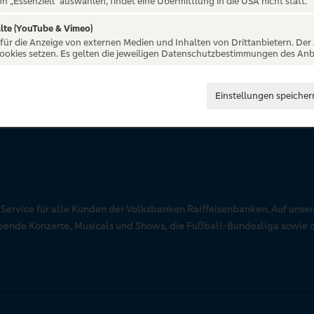
on „Essenziell“ auswählen, findet eine Übermittlung in die USA nicht statt.
lte (YouTube & Vimeo)
 für die Anzeige von externen Medien und Inhalten von Drittanbietern. Der
Cookies setzen. Es gelten die jeweiligen Datenschutzbestimmungen des Anb
Einstellungen speicher
r Service für alle Kunden der Volksbanken Raiffeisenbanken. Auf unse
aubende Konzerte, Musicals und Shows, die Fußball-Bundesliga sowie 