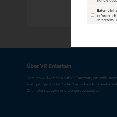
nur die Opti
Externe Inha
Erforderlich
seinerseits 
Über VR Entertain
Herzlich willkommen auf VR Entertain, ein exklusive
einzigartigen Portal finden Sie Tickets für atember
Champions League und die Europa League.