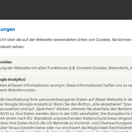
lungen
sicht über die auf der Webseite verwendeten Arten von Cookies. Sie können
iduell setzen.
Cookies
ung der Webseite mit allen Funktionen (z.B. Consent Cookies, Warenkorb, A
ogle Analytics)
ALTUNG NICHT GEFUNDE
okies erfassen Informationen anonym. Diese Informationen helfen uns zu v
sere Website nutzen.
die Verarbeitung Ihrer personenbezogenen Daten auf dieser Webseite in 
er Google (Google Analytics): Wenn Sie den Button „Alle akzeptieren“ bzw.
“ auswählen und auf „Speichern“ klicken, stimmen Sie ebenfalls den Bestim
 DSGVO zu. Ihre Daten werden dann in der USA verarbeitet. Der Europäische
 mit einem nach EU-Standards unzureichenden Datenschutzniveau eingestuf
, dass Ihre Daten durch die US-Behörde zu Kontroll- und Überwachungszw
ber hinaus besteht keine oder nur erschwert die Möglichkeit Rechtsbehelf 