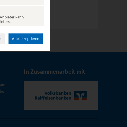
 Anbieter kann
ieters.
n
Alle akzeptieren
In Zusammenarbeit mit
rem
die