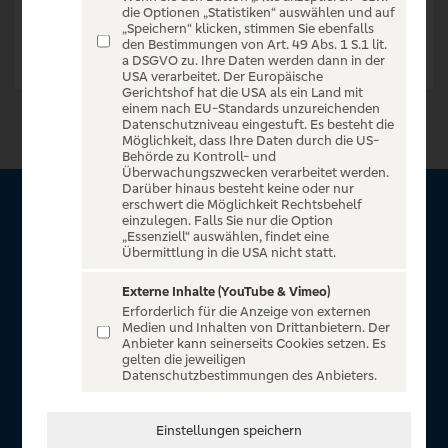
die Optionen „Statistiken“ auswählen und auf
„Speichern“ klicken, stimmen Sie ebenfalls
den Bestimmungen von Art. 49 Abs. 1 S.1 lit.
a DSGVO zu. Ihre Daten werden dann in der
USA verarbeitet. Der Europäische
Gerichtshof hat die USA als ein Land mit
einem nach EU-Standards unzureichenden
Datenschutzniveau eingestuft. Es besteht die
Möglichkeit, dass Ihre Daten durch die US-
Behörde zu Kontroll- und
Überwachungszwecken verarbeitet werden.
Darüber hinaus besteht keine oder nur
erschwert die Möglichkeit Rechtsbehelf
Über VR Entertain
einzulegen. Falls Sie nur die Option
„Essenziell“ auswählen, findet eine
Übermittlung in die USA nicht statt.
Herzlich willkommen auf VR Entertain, ein exklusiver Service
für alle Kunden der Volksbanken Raiffeisenbanken. Auf
Externe Inhalte (YouTube & Vimeo)
Erforderlich für die Anzeige von externen
unserem einzigartigen Portal finden Sie Tickets für
Medien und Inhalten von Drittanbietern. Der
atemberaubende Konzerte, Musicals und Shows, die
Anbieter kann seinerseits Cookies setzen. Es
gelten die jeweiligen
Fußball-Bundesliga sowie die Champions League und die
Datenschutzbestimmungen des Anbieters.
Europa League.
In Zusammenarbeit mit
Einstellungen speichern