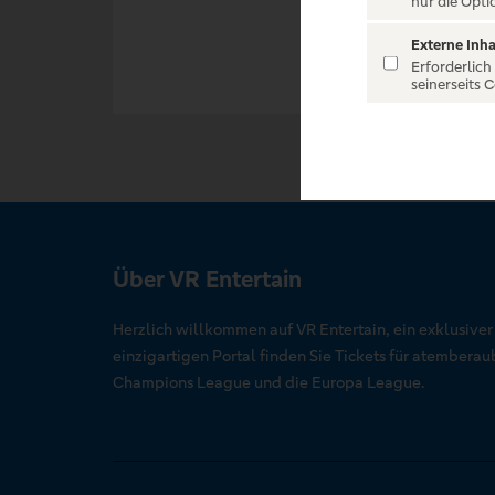
nur die Opti
Externe Inha
Erforderlich
seinerseits 
Über VR Entertain
Herzlich willkommen auf VR Entertain, ein exklusive
einzigartigen Portal finden Sie Tickets für atember
Champions League und die Europa League.