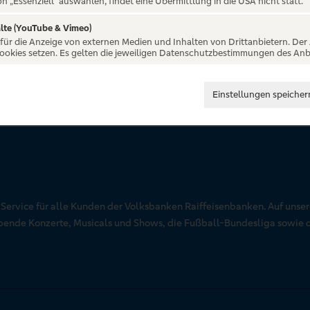
on „Essenziell“ auswählen, findet eine Übermittlung in die USA nicht statt.
lte (YouTube & Vimeo)
 für die Anzeige von externen Medien und Inhalten von Drittanbietern. Der
Cookies setzen. Es gelten die jeweiligen Datenschutzbestimmungen des Anb
Einstellungen speicher
r Service für alle Kunden der Volksbanken Raiffeisenbanken. Auf unse
aubende Konzerte, Musicals und Shows, die Fußball-Bundesliga sowie 