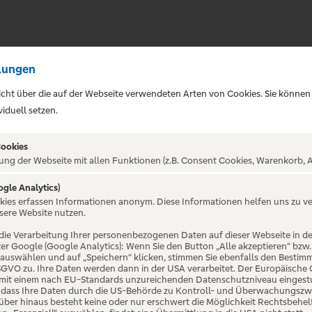
lungen
sicht über die auf der Webseite verwendeten Arten von Cookies. Sie können
iduell setzen.
Cookies
ung der Webseite mit allen Funktionen (z.B. Consent Cookies, Warenkorb, A
ogle Analytics)
ALTUNG NICHT GEFUNDE
okies erfassen Informationen anonym. Diese Informationen helfen uns zu v
sere Website nutzen.
die Verarbeitung Ihrer personenbezogenen Daten auf dieser Webseite in 
er Google (Google Analytics): Wenn Sie den Button „Alle akzeptieren“ bzw.
“ auswählen und auf „Speichern“ klicken, stimmen Sie ebenfalls den Bestim
 DSGVO zu. Ihre Daten werden dann in der USA verarbeitet. Der Europäische
 mit einem nach EU-Standards unzureichenden Datenschutzniveau eingestuf
, dass Ihre Daten durch die US-Behörde zu Kontroll- und Überwachungszw
ber hinaus besteht keine oder nur erschwert die Möglichkeit Rechtsbehelf 