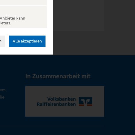
 Anbieter kann
ieters.
n
Alle akzeptieren
In Zusammenarbeit mit
rem
die