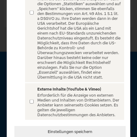
die Optionen „Statistiken“ auswählen und auf
„Speichern“ klicken, stimmen Sie ebenfalls
den Bestimmungen von Art. 49 Abs. 1 S.1 lit.
a DSGVO zu. Ihre Daten werden dann in der
USA verarbeitet. Der Europäische
Gerichtshof hat die USA als ein Land mit
einem nach EU-Standards unzureichenden
Datenschutzniveau eingestuft. Es besteht die
Möglichkeit, dass Ihre Daten durch die US-
Behörde zu Kontroll- und
Überwachungszwecken verarbeitet werden.
Darüber hinaus besteht keine oder nur
erschwert die Möglichkeit Rechtsbehelf
Über VR Entertain
einzulegen. Falls Sie nur die Option
„Essenziell“ auswählen, findet eine
Übermittlung in die USA nicht statt.
Herzlich willkommen auf VR Entertain, ein exklusiver Service
für alle Kunden der Volksbanken Raiffeisenbanken. Auf
Externe Inhalte (YouTube & Vimeo)
Erforderlich für die Anzeige von externen
unserem einzigartigen Portal finden Sie Tickets für
Medien und Inhalten von Drittanbietern. Der
atemberaubende Konzerte, Musicals und Shows, die
Anbieter kann seinerseits Cookies setzen. Es
gelten die jeweiligen
Fußball-Bundesliga sowie die Champions League und die
Datenschutzbestimmungen des Anbieters.
Europa League.
In Zusammenarbeit mit
Einstellungen speichern