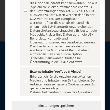
die Optionen „Statistiken“ auswählen und auf
„Speichern“ klicken, stimmen Sie ebenfalls
den Bestimmungen von Art. 49 Abs. 1 S.1 lit.
a DSGVO zu. Ihre Daten werden dann in der
USA verarbeitet. Der Europäische
Gerichtshof hat die USA als ein Land mit
einem nach EU-Standards unzureichenden
Datenschutzniveau eingestuft. Es besteht die
Möglichkeit, dass Ihre Daten durch die US-
Behörde zu Kontroll- und
Überwachungszwecken verarbeitet werden.
Darüber hinaus besteht keine oder nur
erschwert die Möglichkeit Rechtsbehelf
Über VR Entertain
einzulegen. Falls Sie nur die Option
„Essenziell“ auswählen, findet eine
Übermittlung in die USA nicht statt.
Herzlich willkommen auf VR Entertain, ein exklusiver Service
für alle Kunden der Volksbanken Raiffeisenbanken. Auf
Externe Inhalte (YouTube & Vimeo)
Erforderlich für die Anzeige von externen
unserem einzigartigen Portal finden Sie Tickets für
Medien und Inhalten von Drittanbietern. Der
atemberaubende Konzerte, Musicals und Shows, die
Anbieter kann seinerseits Cookies setzen. Es
gelten die jeweiligen
Fußball-Bundesliga sowie die Champions League und die
Datenschutzbestimmungen des Anbieters.
Europa League.
In Zusammenarbeit mit
Einstellungen speichern