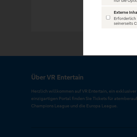
nur die Opti
Externe Inha
Erforderlich
seinerseits 
Über VR Entertain
Herzlich willkommen auf VR Entertain, ein exklusive
einzigartigen Portal finden Sie Tickets für atember
Champions League und die Europa League.