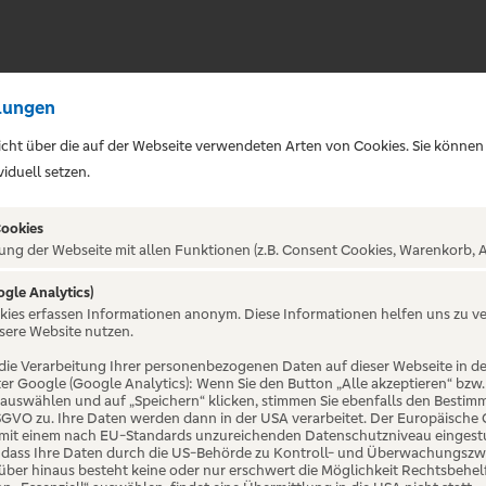
lungen
sicht über die auf der Webseite verwendeten Arten von Cookies. Sie können
iduell setzen.
Cookies
ung der Webseite mit allen Funktionen (z.B. Consent Cookies, Warenkorb, A
ogle Analytics)
ALTUNG NICHT GEFUNDE
okies erfassen Informationen anonym. Diese Informationen helfen uns zu v
sere Website nutzen.
die Verarbeitung Ihrer personenbezogenen Daten auf dieser Webseite in 
er Google (Google Analytics): Wenn Sie den Button „Alle akzeptieren“ bzw.
“ auswählen und auf „Speichern“ klicken, stimmen Sie ebenfalls den Bestim
 DSGVO zu. Ihre Daten werden dann in der USA verarbeitet. Der Europäische
 mit einem nach EU-Standards unzureichenden Datenschutzniveau eingestuf
, dass Ihre Daten durch die US-Behörde zu Kontroll- und Überwachungszw
ber hinaus besteht keine oder nur erschwert die Möglichkeit Rechtsbehelf 