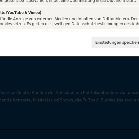
on „Essenziell“ auswählen, findet eine Übermittlung in die USA nicht statt.
lte (YouTube & Vimeo)
 für die Anzeige von externen Medien und Inhalten von Drittanbietern. Der
Cookies setzen. Es gelten die jeweiligen Datenschutzbestimmungen des Anb
Einstellungen speicher
r Service für alle Kunden der Volksbanken Raiffeisenbanken. Auf unse
aubende Konzerte, Musicals und Shows, die Fußball-Bundesliga sowie 