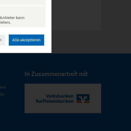
 Anbieter kann
ieters.
n
Alle akzeptieren
In Zusammenarbeit mit
rem
die