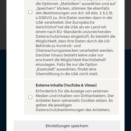
die Optionen „Statistiken“ auswählen und auf
„Speichern“ klicken, stimmen Sie ebenfalls
den Bestimmungen von Art. 49 Abs. 1 S.1 lit.
a DSGVO zu. Ihre Daten werden dann in der
USA verarbeitet. Der Europäische
Gerichtshof hat die USA als ein Land mit
einem nach EU-Standards unzureichenden
Datenschutzniveau eingestuft. Es besteht die
Möglichkeit, dass Ihre Daten durch die US-
Behörde zu Kontroll- und
Überwachungszwecken verarbeitet werden.
Darüber hinaus besteht keine oder nur
erschwert die Möglichkeit Rechtsbehelf
Über VR Entertain
einzulegen. Falls Sie nur die Option
„Essenziell“ auswählen, findet eine
Übermittlung in die USA nicht statt.
Herzlich willkommen auf VR Entertain, ein exklusiver Service
für alle Kunden der Volksbanken Raiffeisenbanken. Auf
Externe Inhalte (YouTube & Vimeo)
Erforderlich für die Anzeige von externen
unserem einzigartigen Portal finden Sie Tickets für
Medien und Inhalten von Drittanbietern. Der
atemberaubende Konzerte, Musicals und Shows, die
Anbieter kann seinerseits Cookies setzen. Es
gelten die jeweiligen
Fußball-Bundesliga sowie die Champions League und die
Datenschutzbestimmungen des Anbieters.
Europa League.
In Zusammenarbeit mit
Einstellungen speichern