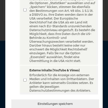
die Optionen „Statistiken“ auswählen und auf
„Speichern“ klicken, stimmen Sie ebenfalls
den Bestimmungen von Art. 49 Abs. 1 S.1 lit.
a DSGVO zu. Ihre Daten werden dann in der
USA verarbeitet. Der Europäische
Gerichtshof hat die USA als ein Land mit
einem nach EU-Standards unzureichenden
Datenschutzniveau eingestuft. Es besteht die
Möglichkeit, dass Ihre Daten durch die US-
Behörde zu Kontroll- und
Überwachungszwecken verarbeitet werden.
Darüber hinaus besteht keine oder nur
erschwert die Möglichkeit Rechtsbehelf
Über VR Entertain
einzulegen. Falls Sie nur die Option
„Essenziell“ auswählen, findet eine
Übermittlung in die USA nicht statt.
Herzlich willkommen auf VR Entertain, ein exklusiver Service
für alle Kunden der Volksbanken Raiffeisenbanken. Auf
Externe Inhalte (YouTube & Vimeo)
Erforderlich für die Anzeige von externen
unserem einzigartigen Portal finden Sie Tickets für
Medien und Inhalten von Drittanbietern. Der
atemberaubende Konzerte, Musicals und Shows, die
Anbieter kann seinerseits Cookies setzen. Es
gelten die jeweiligen
Fußball-Bundesliga sowie die Champions League und die
Datenschutzbestimmungen des Anbieters.
Europa League.
In Zusammenarbeit mit
Einstellungen speichern