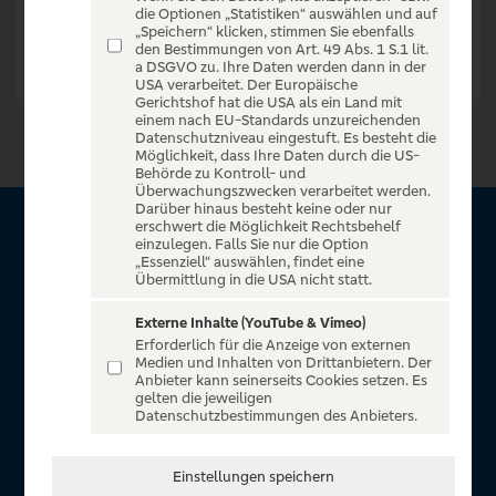
die Optionen „Statistiken“ auswählen und auf
„Speichern“ klicken, stimmen Sie ebenfalls
den Bestimmungen von Art. 49 Abs. 1 S.1 lit.
a DSGVO zu. Ihre Daten werden dann in der
USA verarbeitet. Der Europäische
Gerichtshof hat die USA als ein Land mit
einem nach EU-Standards unzureichenden
Datenschutzniveau eingestuft. Es besteht die
Möglichkeit, dass Ihre Daten durch die US-
Behörde zu Kontroll- und
Überwachungszwecken verarbeitet werden.
Darüber hinaus besteht keine oder nur
erschwert die Möglichkeit Rechtsbehelf
Über VR Entertain
einzulegen. Falls Sie nur die Option
„Essenziell“ auswählen, findet eine
Übermittlung in die USA nicht statt.
Herzlich willkommen auf VR Entertain, ein exklusiver Service
für alle Kunden der Volksbanken Raiffeisenbanken. Auf
Externe Inhalte (YouTube & Vimeo)
Erforderlich für die Anzeige von externen
unserem einzigartigen Portal finden Sie Tickets für
Medien und Inhalten von Drittanbietern. Der
atemberaubende Konzerte, Musicals und Shows, die
Anbieter kann seinerseits Cookies setzen. Es
gelten die jeweiligen
Fußball-Bundesliga sowie die Champions League und die
Datenschutzbestimmungen des Anbieters.
Europa League.
In Zusammenarbeit mit
Einstellungen speichern