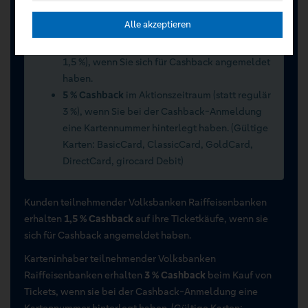
Sommerwochen 2026 vom 15.07.2026 bis
Alle akzeptieren
15.09.2026
2 % Cashback
im Aktionszeitraum (statt regulär
1,5 %), wenn Sie sich für Cashback angemeldet
haben.
5 % Cashback
im Aktionszeitraum (statt regulär
3 %), wenn Sie bei der Cashback-Anmeldung
eine Kartennummer hinterlegt haben. (Gültige
Karten: BasicCard, ClassicCard, GoldCard,
DirectCard, girocard Debit)
Kunden teilnehmender Volksbanken Raiffeisenbanken
erhalten
1,5 % Cashback
auf ihre Ticketkäufe, wenn sie
sich für Cashback angemeldet haben.
Karteninhaber teilnehmender Volksbanken
Raiffeisenbanken erhalten
3 % Cashback
beim Kauf von
Tickets, wenn sie bei der Cashback-Anmeldung eine
Kartennummer hinterlegt haben. (Gültige Karten: