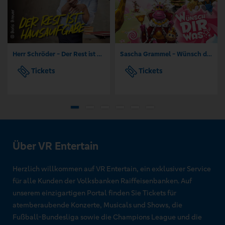
Herr Schröder - Der Rest ist Hausaufgabe
Sascha Grammel - Wünsch dir was
Tickets
Tickets
Über VR Entertain
Herzlich willkommen auf VR Entertain, ein exklusiver Service
für alle Kunden der Volksbanken Raiffeisenbanken. Auf
unserem einzigartigen Portal finden Sie Tickets für
atemberaubende Konzerte, Musicals und Shows, die
Fußball-Bundesliga sowie die Champions League und die