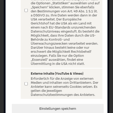
die Optionen „Statistiken“ auswählen und auf
„Speichern“ klicken, stimmen Sie ebenfalls
den Bestimmungen von Art. 49 Abs. 1 S.1 lit.
a DSGVO zu. Ihre Daten werden dann in der
USA verarbeitet. Der Europäische
Gerichtshof hat die USA als ein Land mit
einem nach EU-Standards unzureichenden
Datenschutzniveau eingestuft. Es besteht die
Möglichkeit, dass Ihre Daten durch die US-
Behörde zu Kontroll- und
Überwachungszwecken verarbeitet werden.
Darüber hinaus besteht keine oder nur
erschwert die Möglichkeit Rechtsbehelf
einzulegen. Falls Sie nur die Option
„Essenziell“ auswählen, findet eine
Übermittlung in die USA nicht statt.
Externe Inhalte (YouTube & Vimeo)
Erforderlich für die Anzeige von externen
Jetzt anmelden oder registrieren
Medien und Inhalten von Drittanbietern. Der
Anbieter kann seinerseits Cookies setzen. Es
Unser Ticketangebot ist exklusiv Kunden der
gelten die jeweiligen
Datenschutzbestimmungen des Anbieters.
Volksbanken Raiffeisenbanken vorbehalten.
Registrieren Sie sich jetzt auf VR Entertain.
Einstellungen speichern