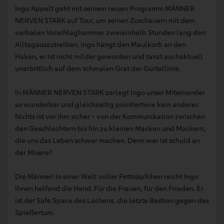
Ingo Appelt geht mit seinem neuen Programm MÄNNER
NERVEN STARK auf Tour, um seinen Zuschauern mit dem
verbalen Vorschlaghammer zweieinhalb Stunden lang den
Alltagauszutreiben. Ingo hängt den Maulkorb an den
Haken, er ist nicht milder geworden und tanzt auchaktuell
unerbittlich auf dem schmalen Grat der Gürtellinie.
In MÄNNER NERVEN STARK zerlegt Ingo unser Miteinander
so wunderbar und gleichzeitig pointiertwie kein anderer.
Nichts ist vor ihm sicher - von der Kommunikation zwischen
den Geschlechtern bis hin zu kleinen Macken und Mackern,
die uns das Leben schwer machen. Denn wer ist schuld an
der Misere?
Die Männer! In einer Welt voller Fettnäpfchen reicht Ingo
ihnen helfend die Hand. Für die Frauen, für den Frieden. Er
ist der Safe Space des Lachens, die letzte Bastion gegen das
Spießertum.