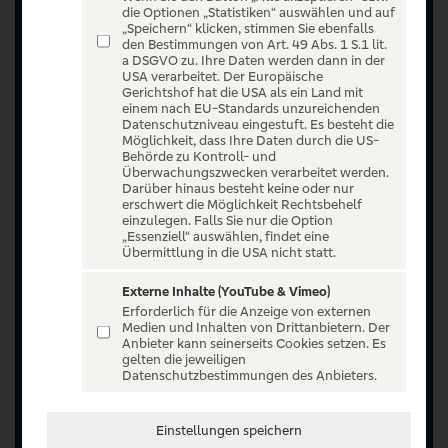
die Optionen „Statistiken“ auswählen und auf
„Speichern“ klicken, stimmen Sie ebenfalls
den Bestimmungen von Art. 49 Abs. 1 S.1 lit.
a DSGVO zu. Ihre Daten werden dann in der
USA verarbeitet. Der Europäische
Gerichtshof hat die USA als ein Land mit
einem nach EU-Standards unzureichenden
Datenschutzniveau eingestuft. Es besteht die
Möglichkeit, dass Ihre Daten durch die US-
Behörde zu Kontroll- und
Überwachungszwecken verarbeitet werden.
Darüber hinaus besteht keine oder nur
erschwert die Möglichkeit Rechtsbehelf
einzulegen. Falls Sie nur die Option
„Essenziell“ auswählen, findet eine
Übermittlung in die USA nicht statt.
Externe Inhalte (YouTube & Vimeo)
Erforderlich für die Anzeige von externen
Jetzt anmelden oder registrieren
Medien und Inhalten von Drittanbietern. Der
Anbieter kann seinerseits Cookies setzen. Es
Unser Ticketangebot ist exklusiv Kunden der
gelten die jeweiligen
Datenschutzbestimmungen des Anbieters.
Volksbanken Raiffeisenbanken vorbehalten.
Registrieren Sie sich jetzt auf VR Entertain.
Einstellungen speichern