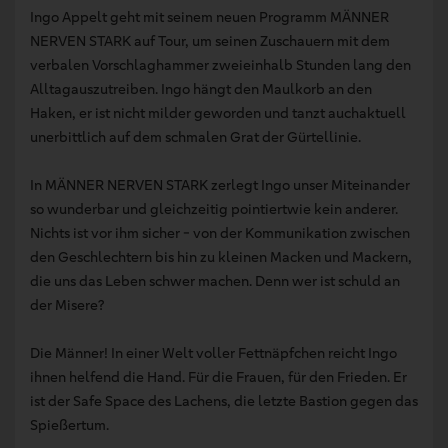
Ingo Appelt geht mit seinem neuen Programm MÄNNER
NERVEN STARK auf Tour, um seinen Zuschauern mit dem
verbalen Vorschlaghammer zweieinhalb Stunden lang den
Alltagauszutreiben. Ingo hängt den Maulkorb an den
Haken, er ist nicht milder geworden und tanzt auchaktuell
unerbittlich auf dem schmalen Grat der Gürtellinie.
In MÄNNER NERVEN STARK zerlegt Ingo unser Miteinander
so wunderbar und gleichzeitig pointiertwie kein anderer.
Nichts ist vor ihm sicher - von der Kommunikation zwischen
den Geschlechtern bis hin zu kleinen Macken und Mackern,
die uns das Leben schwer machen. Denn wer ist schuld an
der Misere?
Die Männer! In einer Welt voller Fettnäpfchen reicht Ingo
ihnen helfend die Hand. Für die Frauen, für den Frieden. Er
ist der Safe Space des Lachens, die letzte Bastion gegen das
Spießertum.