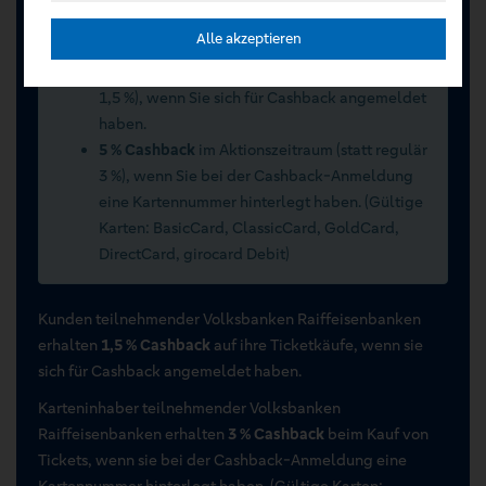
Sommerwochen 2026 vom 15.07.2026 bis
Alle akzeptieren
15.09.2026
2 % Cashback
im Aktionszeitraum (statt regulär
1,5 %), wenn Sie sich für Cashback angemeldet
haben.
5 % Cashback
im Aktionszeitraum (statt regulär
3 %), wenn Sie bei der Cashback-Anmeldung
eine Kartennummer hinterlegt haben. (Gültige
Karten: BasicCard, ClassicCard, GoldCard,
DirectCard, girocard Debit)
Kunden teilnehmender Volksbanken Raiffeisenbanken
erhalten
1,5 % Cashback
auf ihre Ticketkäufe, wenn sie
sich für Cashback angemeldet haben.
Karteninhaber teilnehmender Volksbanken
Raiffeisenbanken erhalten
3 % Cashback
beim Kauf von
Tickets, wenn sie bei der Cashback-Anmeldung eine
Kartennummer hinterlegt haben. (Gültige Karten: