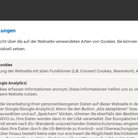
lungen
sicht über die auf der Webseite verwendeten Arten von Cookies. Sie können
iduell setzen.
Cookies
ung der Webseite mit allen Funktionen (z.B. Consent Cookies, Warenkorb, A
 MÄNNER NERVEN STA
ogle Analytics)
okies erfassen Informationen anonym. Diese Informationen helfen uns zu v
sere Website nutzen.
hum
die Verarbeitung Ihrer personenbezogenen Daten auf dieser Webseite in 
er Google (Google Analytics): Wenn Sie den Button „Alle akzeptieren“ bzw.
“ auswählen und auf „Speichern“ klicken, stimmen Sie ebenfalls den Bestim
 DSGVO zu. Ihre Daten werden dann in der USA verarbeitet. Der Europäische
 mit einem nach EU-Standards unzureichenden Datenschutzniveau eingestuf
, dass Ihre Daten durch die US-Behörde zu Kontroll- und Überwachungszw
ber hinaus besteht keine oder nur erschwert die Möglichkeit Rechtsbehelf 