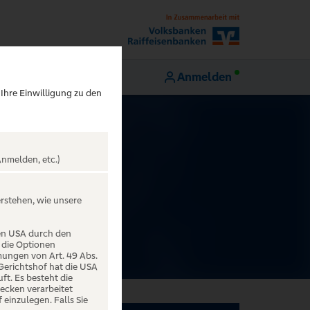
Anmelden
 Ihre Einwilligung zu den
nmelden, etc.)
RK
erstehen, wie unsere
den USA durch den
 die Optionen
mungen von Art. 49 Abs.
 Gerichtshof hat die USA
t. Es besteht die
ecken verarbeitet
einzulegen. Falls Sie