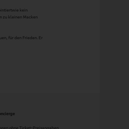
ntiertwie kein
in zu kleinen Macken
uen, für den Frieden. Er
oncierge
ungen ohne Ticket-Preisangaben