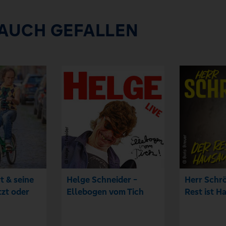
 AUCH GEFALLEN
t & seine
Helge Schneider -
Herr Schrö
tzt oder
Ellebogen vom Tich
Rest ist H