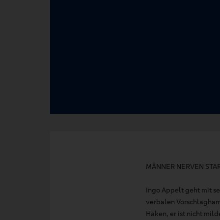
MÄNNER NERVEN STA
Ingo Appelt geht mit 
verbalen Vorschlagham
Haken, er ist nicht mil