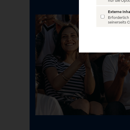
nur die Opti
Externe Inha
Erforderlich
seinerseits 