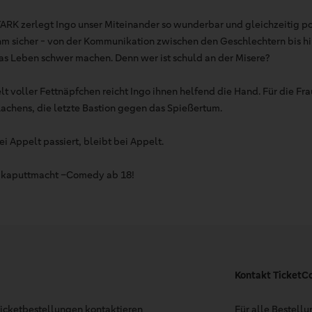
K zerlegt Ingo unser Miteinander so wunderbar und gleichzeitig poi
r ihm sicher - von der Kommunikation zwischen den Geschlechtern bis h
as Leben schwer machen. Denn wer ist schuld an der Misere?
lt voller Fettnäpfchen reicht Ingo ihnen helfend die Hand. Für die Fra
Lachens, die letzte Bastion gegen das Spießertum.
ei Appelt passiert, bleibt bei Appelt.
h kaputtmacht –Comedy ab 18!
Kontakt TicketC
 Ticketbestellungen kontaktieren
Für alle Bestell