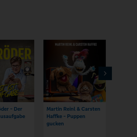
der - Der
Martin Reinl & Carsten
Comedyf
ausaufgabe
Haffke - Puppen
Stand 
gucken
Show in