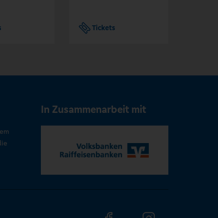
s
Tickets
Tic
In Zusammenarbeit mit
rem
die