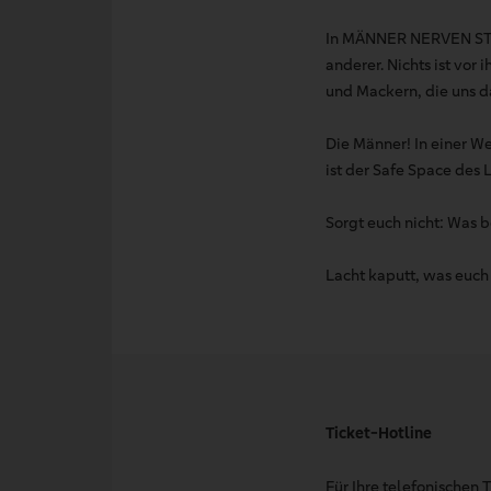
In MÄNNER NERVEN STAR
anderer. Nichts ist vo
und Mackern, die uns d
Die Männer! In einer We
ist der Safe Space des 
Sorgt euch nicht: Was b
Lacht kaputt, was euc
Ticket-Hotline
Für Ihre telefonischen