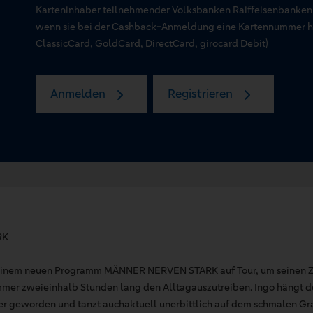
Karteninhaber teilnehmender Volksbanken Raiffeisenbanken
wenn sie bei der Cashback-Anmeldung eine Kartennummer hin
ClassicCard, GoldCard, DirectCard, girocard Debit)
Anmelden
Registrieren
RK
seinem neuen Programm MÄNNER NERVEN STARK auf Tour, um seinen 
mer zweieinhalb Stunden lang den Alltagauszutreiben. Ingo hängt 
der geworden und tanzt auchaktuell unerbittlich auf dem schmalen Gra