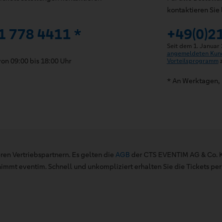
kontaktieren Sie 
1 778 4411 *
+49(0)2
Seit dem 1. Januar
angemeldeten Kun
on 09:00 bis 18:00 Uhr
Vorteilsprogramm
z
* An Werktagen, 
ren Vertriebspartnern. Es gelten die
AGB
der CTS EVENTIM AG & Co. K
mt eventim. Schnell und unkompliziert erhalten Sie die Tickets per 