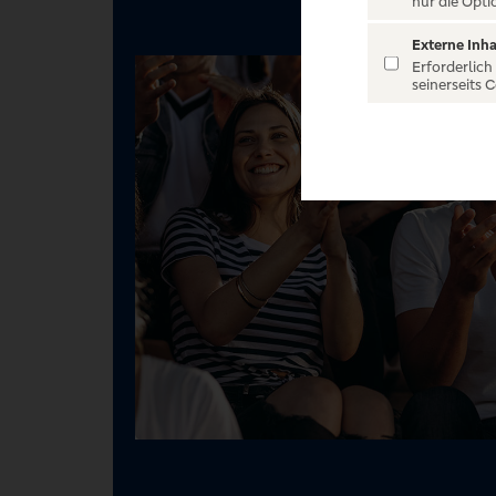
nur die Opti
Externe Inha
Erforderlich
seinerseits 