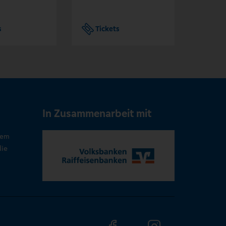
s
Tickets
Tic
In Zusammenarbeit mit
rem
die