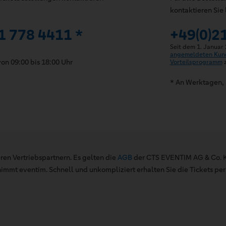
kontaktieren Sie 
1 778 4411 *
+49(0)2
Seit dem 1. Januar
angemeldeten Kun
on 09:00 bis 18:00 Uhr
Vorteilsprogramm
z
* An Werktagen, 
ren Vertriebspartnern. Es gelten die
AGB
der CTS EVENTIM AG & Co. K
mt eventim. Schnell und unkompliziert erhalten Sie die Tickets per 