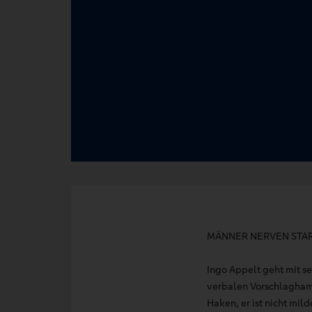
MÄNNER NERVEN STA
Ingo Appelt geht mit 
verbalen Vorschlagham
Haken, er ist nicht mil