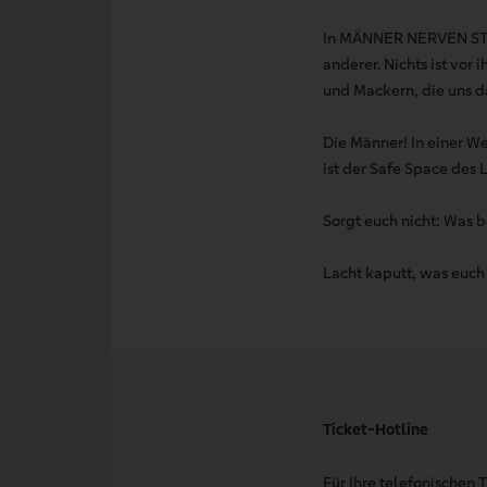
In MÄNNER NERVEN STAR
anderer. Nichts ist vo
und Mackern, die uns d
Die Männer! In einer We
ist der Safe Space des 
Sorgt euch nicht: Was b
Lacht kaputt, was euc
Ticket-Hotline
Für Ihre telefonischen