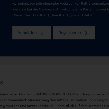
Karteninhaber teilnehmender Volksbanken Raiffeisenbanken
wenn sie bei der Cashback-Anmeldung eine Kartennummer hin
ClassicCard, GoldCard, DirectCard, girocard Debit)
Anmelden
Registrieren
RK
seinem neuen Programm MÄNNER NERVEN STARK auf Tour, um seinen 
mer zweieinhalb Stunden lang den Alltagauszutreiben. Ingo hängt 
der geworden und tanzt auchaktuell unerbittlich auf dem schmalen Gra