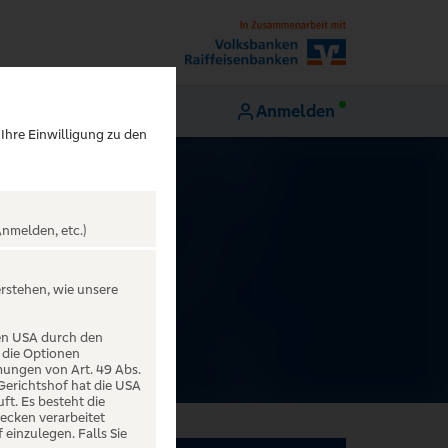
Anmelden
 Ihre Einwilligung zu den
nmelden, etc.)
RK
erstehen, wie unsere
den USA durch den
 die Optionen
mungen von Art. 49 Abs.
 Gerichtshof hat die USA
t. Es besteht die
ecken verarbeitet
einzulegen. Falls Sie