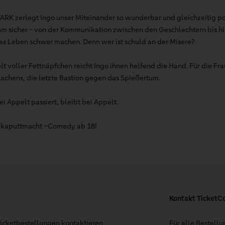
K zerlegt Ingo unser Miteinander so wunderbar und gleichzeitig poi
r ihm sicher - von der Kommunikation zwischen den Geschlechtern bis h
as Leben schwer machen. Denn wer ist schuld an der Misere?
lt voller Fettnäpfchen reicht Ingo ihnen helfend die Hand. Für die Fra
Lachens, die letzte Bastion gegen das Spießertum.
ei Appelt passiert, bleibt bei Appelt.
h kaputtmacht –Comedy ab 18!
Kontakt TicketC
 Ticketbestellungen kontaktieren
Für alle Bestell