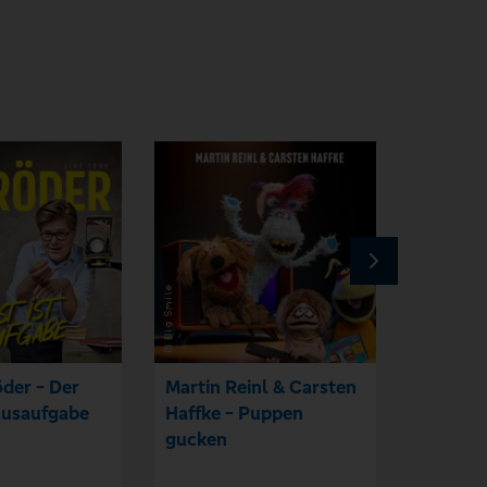
der - Der
Martin Reinl & Carsten
Comedy
ausaufgabe
Haffke - Puppen
Bremen i
gucken