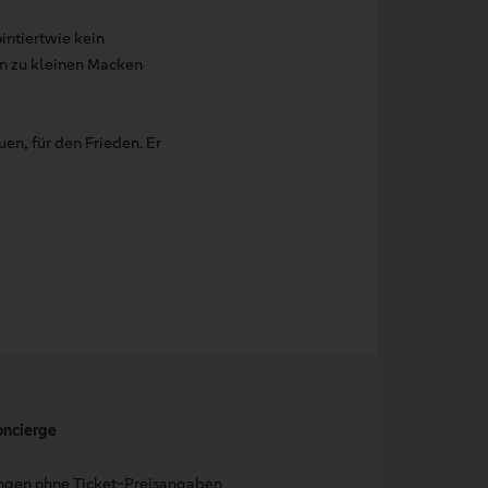
ntiertwie kein
in zu kleinen Macken
uen, für den Frieden. Er
oncierge
ungen ohne Ticket-Preisangaben