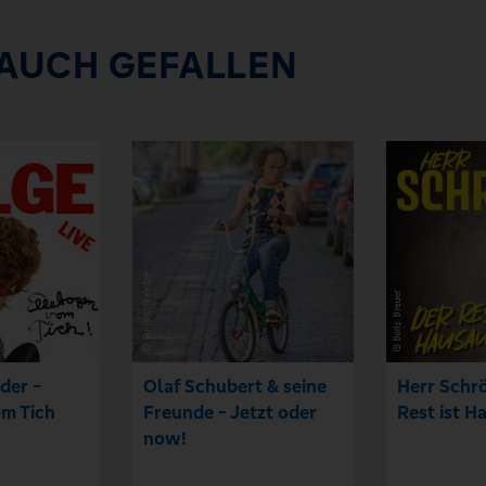
 AUCH GEFALLEN
der -
Olaf Schubert & seine
Herr Schrö
m Tich
Freunde - Jetzt oder
Rest ist H
now!