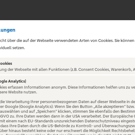
lungen
sicht über die auf der Webseite verwendeten Arten von Cookies. Sie können
iduell setzen.
Cookies
ung der Webseite mit allen Funktionen (z.B. Consent Cookies, Warenkorb, A
 MÄNNER NERVEN STA
ogle Analytics)
okies erfassen Informationen anonym. Diese Informationen helfen uns zu v
sere Website nutzen.
die Verarbeitung Ihrer personenbezogenen Daten auf dieser Webseite in 
er Google (Google Analytics): Wenn Sie den Button „Alle akzeptieren“ bzw.
“ auswählen und auf „Speichern“ klicken, stimmen Sie ebenfalls den Bestim
 DSGVO zu. Ihre Daten werden dann in der USA verarbeitet. Der Europäische
 mit einem nach EU-Standards unzureichenden Datenschutzniveau eingestuf
, dass Ihre Daten durch die US-Behörde zu Kontroll- und Überwachungszw
ber hinaus besteht keine oder nur erschwert die Möglichkeit Rechtsbehelf 