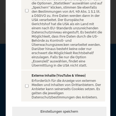
die Optionen „Statistiken“ auswählen und auf
„Speichern“ klicken, stimmen Sie ebenfalls
den Bestimmungen von Art. 49 Abs. 1 S.1 lit.
a DSGVO zu. Ihre Daten werden dann in der
USA verarbeitet. Der Europäische
Gerichtshof hat die USA als ein Land mit
einem nach EU-Standards unzureichenden
Datenschutzniveau eingestuft. Es besteht die
Möglichkeit, dass Ihre Daten durch die US-
Behörde zu Kontroll- und
Überwachungszwecken verarbeitet werden.
Darüber hinaus besteht keine oder nur
erschwert die Möglichkeit Rechtsbehelf
Über VR Entertain
einzulegen. Falls Sie nur die Option
„Essenziell“ auswählen, findet eine
Übermittlung in die USA nicht statt.
Herzlich willkommen auf VR Entertain, ein exklusiver Service
für alle Kunden der Volksbanken Raiffeisenbanken. Auf
Externe Inhalte (YouTube & Vimeo)
Erforderlich für die Anzeige von externen
unserem einzigartigen Portal finden Sie Tickets für
Medien und Inhalten von Drittanbietern. Der
atemberaubende Konzerte, Musicals und Shows, die
Anbieter kann seinerseits Cookies setzen. Es
gelten die jeweiligen
Fußball-Bundesliga sowie die Champions League und die
Datenschutzbestimmungen des Anbieters.
Europa League.
In Zusammenarbeit mit
Einstellungen speichern